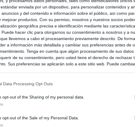
s, y procesamos datos personales, tales como identificadores únicos 
 estándar enviada por un dispositivo, para personalizar contenidos y a
 anuncios y del contenido e información sobre el público, así como pa
 y mejorar productos. Con su permiso, nosotros y nuestros socios podem
alización geográfica precisa e identificación mediante las característic
s. Puede hacer clic para otorgarnos su consentimiento a nosotros y a n
 que llevemos a cabo el procesamiento previamente descrito. De forma 
er a información más detallada y cambiar sus preferencias antes de o
nsentimiento. Tenga en cuenta que algún procesamiento de sus datos
querir de su consentimiento, pero usted tiene el derecho de rechazar t
to. Sus preferencias se aplicarán solo a este sitio web. Puede cambia
s en cualquier momento entrando de nuevo en este sitio web o visitan
privacidad.
l Data Processing Opt Outs
o opt-out of the Sharing of my personal data.
In
o opt-out of the Sale of my Personal Data.
In