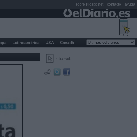
sobre Kiosko.net
contacto
ayuda
opa
Latinoamérica
USA
Canadá
sitio web