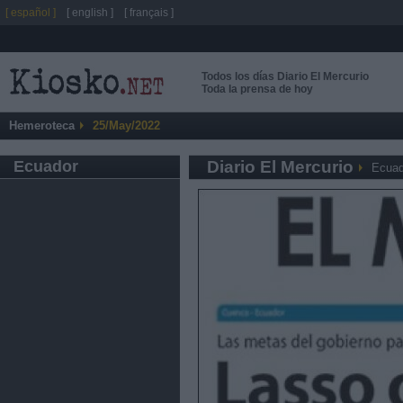
[ español ]
[ english ]
[ français ]
Todos los días Diario El Mercurio
Toda la prensa de hoy
Hemeroteca
25/May/2022
Ecuador
Diario El Mercurio
Ecuad