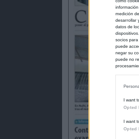
como cookie
información
medición de
desarrollar
datos de loc
dispositivo
socios para
puede acced
negar su co
puede no re
procesamien
preferencia
política de 
Persona
I want t
Opted 
I want t
Opted 