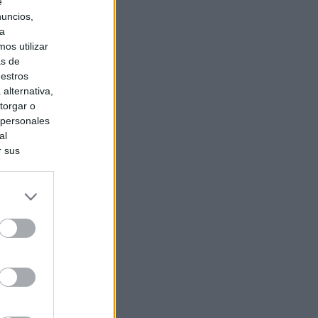
e
nuncios,
ra
os utilizar
as de
uestros
alternativa,
torgar o
 personales
al
r sus
do nuestra