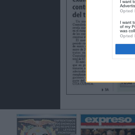
I want 
Advertis
Opted 
I want t
of my P
was col
Opted 