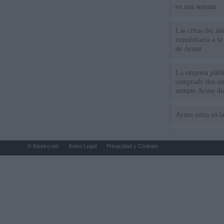
en una semana
Las cifras del át
inmobiliaria a l
de Ayuso
La empresa públic
comprado dos inm
aunque Ayuso dic
el año"
Ayuso reina en l
© Kiosko.net
Aviso Legal
Privacidad y Cookies