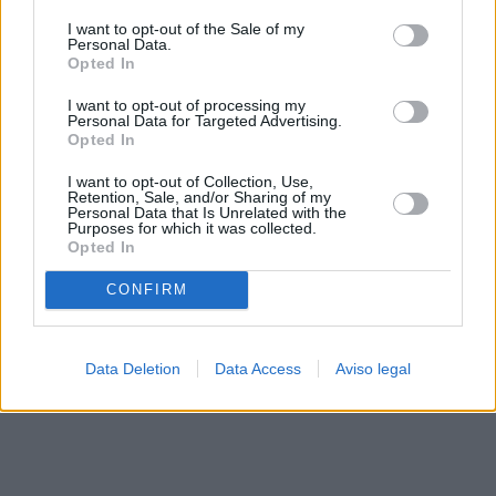
solo a este sitio web. Puede cambiar sus preferencias en
I want to opt-out of the Sale of my
cualquier momento entrando de nuevo en este sitio web o
Personal Data.
visitando nuestra política de privacidad.
Opted In
I want to opt-out of processing my
Personal Data for Targeted Advertising.
Opted In
I want to opt-out of Collection, Use,
Retention, Sale, and/or Sharing of my
Personal Data that Is Unrelated with the
Purposes for which it was collected.
Opted In
CONFIRM
Data Deletion
Data Access
Aviso legal