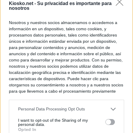
Kiosko.net -
Su privacidad es importante para
nosotros
Nosotros y nuestros socios almacenamos o accedemos a
información en un dispositivo, tales como cookies, y
procesamos datos personales, tales como identificadores
únicos e información estándar enviada por un dispositivo,
para personalizar contenidos y anuncios, medición de
anuncios y del contenido e información sobre el público, así
como para desarrollar y mejorar productos. Con su permiso,
nosotros y nuestros socios podemos utilizar datos de
localización geográfica precisa e identificación mediante las
características de dispositivos. Puede hacer clic para
otorgarnos su consentimiento a nosotros y a nuestros socios
para que llevemos a cabo el procesamiento previamente
descrito. De forma alternativa, puede acceder a información
más detallada y cambiar sus preferencias antes de otorgar o
Personal Data Processing Opt Outs
negar su consentimiento. Tenga en cuenta que algún
procesamiento de sus datos personales puede no requerir
I want to opt-out of the Sharing of my
de su consentimiento, pero usted tiene el derecho de
personal data.
rechazar tal procesamiento. Sus preferencias se aplicarán
Opted In