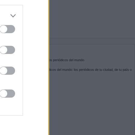
do nuestra
BRE KIOSKO.NET
sko.net
es la puerta de entrada a los periódicos del mundo.
ega por las portadas de los periódicos del mundo: los periódicos de tu ciudad, de tu país o
 otro extremo del mundo.
GUENOS