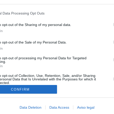
s en cualquier momento entrando de nuevo en este sitio web o visitan
privacidad.
l Data Processing Opt Outs
o opt-out of the Sharing of my personal data.
In
ias
o opt-out of the Sale of my Personal Data.
SO
In
Kio
ntroles a los viajeros procedentes de Italia tras el rechazo de
los
to opt-out of processing my Personal Data for Targeted
Nav
ing.
del
In
de la embestida de Meloni contra España por la crisis de Ceuta
SÍ
o opt-out of Collection, Use, Retention, Sale, and/or Sharing
ersonal Data that Is Unrelated with the Purposes for which it
tica, en directo | Los primeros viajeros que llegan desde Italia
lected.
ontroles: “Es ridículo que suceda esto”
In
CONFIRM
incomprensible que 70.000 personas se muevan sin que
ra algo"
Data Deletion
Data Access
Aviso legal
uta a Schengen: Sánchez responde a Meloni