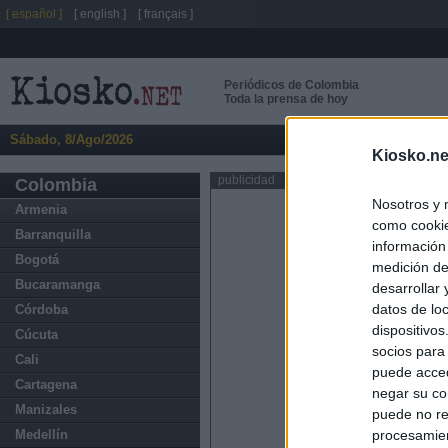
[ español ]
[ english ]
[ français ]
Periódicos de Colombia
Toda la prensa de hoy
Sábado, 8/Ago/2026
Kiosko.ne
publicidad
Colombia
Nosotros y 
Armenia
como cookie
Barranquilla
información
Bogotá
medición de
Bucaramanga
desarrollar
datos de loc
Córdoba
dispositivo
Cúcuta
socios para
Cali
puede acced
Cartagena
negar su co
Manizales
puede no re
procesamien
Medellín