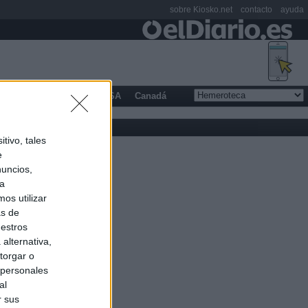
sobre Kiosko.net
contacto
ayuda
opa
Latinoamérica
USA
Canadá
tivo, tales
e
nuncios,
ra
os utilizar
as de
uestros
alternativa,
torgar o
 personales
al
r sus