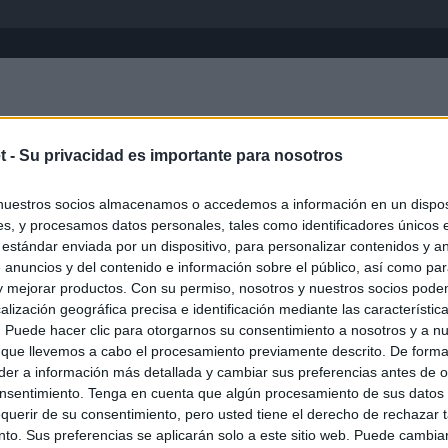
Inicio
África
Asia-Pacífico
Eur
t -
Su privacidad es importante para nosotros
Bucaramanga
nuestros socios almacenamos o accedemos a información en un disposi
s, y procesamos datos personales, tales como identificadores únicos 
 estándar enviada por un dispositivo, para personalizar contenidos y a
 anuncios y del contenido e información sobre el público, así como pa
 y mejorar productos. Con su permiso, nosotros y nuestros socios podem
alización geográfica precisa e identificación mediante las característic
s. Puede hacer clic para otorgarnos su consentimiento a nosotros y a n
 que llevemos a cabo el procesamiento previamente descrito. De forma 
er a información más detallada y cambiar sus preferencias antes de o
nsentimiento. Tenga en cuenta que algún procesamiento de sus datos
querir de su consentimiento, pero usted tiene el derecho de rechazar t
to. Sus preferencias se aplicarán solo a este sitio web. Puede cambia