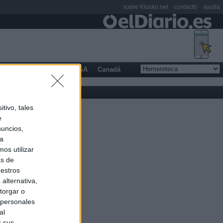
sobre Kiosko.net
contacto
ayuda
opa
Latinoamérica
USA
Canadá
tivo, tales
e
nuncios,
ra
os utilizar
as de
uestros
alternativa,
torgar o
 personales
al
r sus