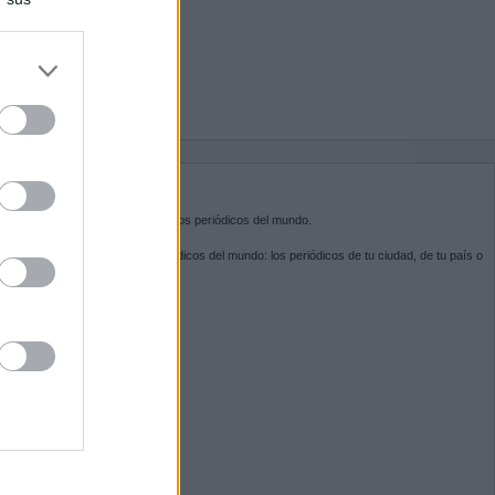
do nuestra
BRE KIOSKO.NET
sko.net
es la puerta de entrada a los periódicos del mundo.
ega por las portadas de los periódicos del mundo: los periódicos de tu ciudad, de tu país o
 otro extremo del mundo.
GUENOS