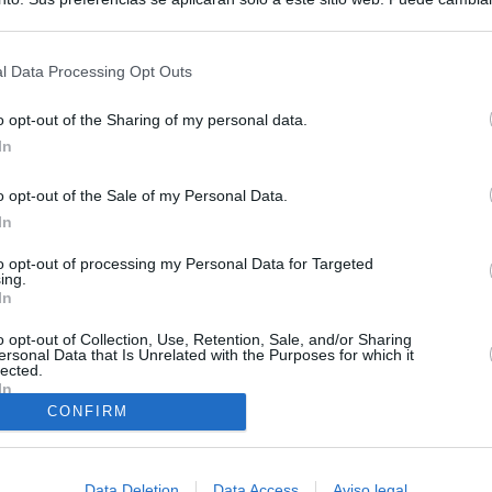
s en cualquier momento entrando de nuevo en este sitio web o visitan
privacidad.
l Data Processing Opt Outs
o opt-out of the Sharing of my personal data.
In
ias
SO
o opt-out of the Sale of my Personal Data.
Kio
 que Ayuso señaló por la compra del ático: "Lo que no se dice es
In
ene residencia oficial para la presidenta"
Nav
to opt-out of processing my Personal Data for Targeted
del
ing.
Ayuso no puede destinar directamente la venta del ático de
In
SÍ
as por los incendios
o opt-out of Collection, Use, Retention, Sale, and/or Sharing
ersonal Data that Is Unrelated with the Purposes for which it
tico: de los honorarios de la inmobiliaria a la estimación de venta
lected.
e Ayuso
In
CONFIRM
la era de la impunidad
Data Deletion
Data Access
Aviso legal
juzgar a la alcaldesa de Alcalá por la filtración de informes