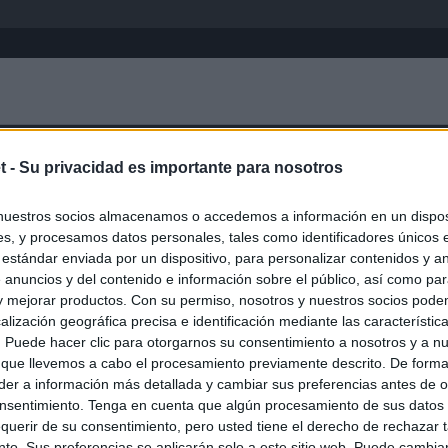
Inicio
África
Asia-Pacífico
Eur
t -
Su privacidad es importante para nosotros
X Región
nuestros socios almacenamos o accedemos a información en un disposi
s, y procesamos datos personales, tales como identificadores únicos 
 estándar enviada por un dispositivo, para personalizar contenidos y a
 anuncios y del contenido e información sobre el público, así como pa
 y mejorar productos. Con su permiso, nosotros y nuestros socios podem
alización geográfica precisa e identificación mediante las característic
s. Puede hacer clic para otorgarnos su consentimiento a nosotros y a n
 que llevemos a cabo el procesamiento previamente descrito. De forma 
er a información más detallada y cambiar sus preferencias antes de o
nsentimiento. Tenga en cuenta que algún procesamiento de sus datos
querir de su consentimiento, pero usted tiene el derecho de rechazar t
to. Sus preferencias se aplicarán solo a este sitio web. Puede cambia