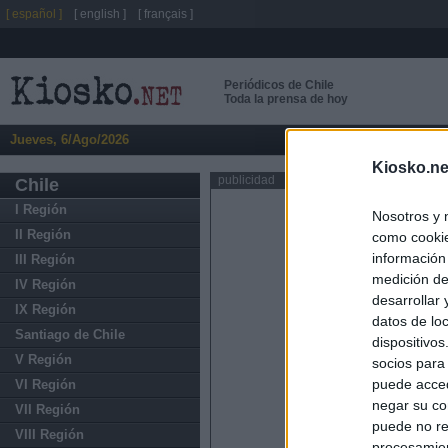
[ español ]
[ english ]
[ français ]
Periódicos de Chile
Toda la prensa de hoy
Jueves, 6/Ago/2026
Kiosko.ne
publicidad
Chile
I Región
Nosotros y 
II Región
como cookie
información
III Región
medición de
IV Región
desarrollar
IX Región
datos de loc
Santiago de Chile
dispositivo
V Región
socios para
puede acced
VI Región
negar su co
VII Región
puede no re
VIII Región
procesamien