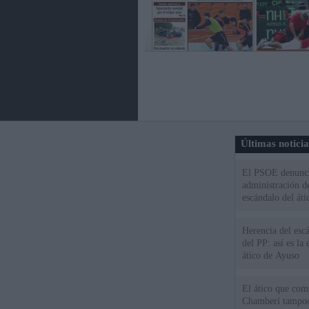
Últimas notici
El PSOE denuncia
administración d
escándalo del áti
Herencia del esc
del PP: así es l
ático de Ayuso
El ático que com
Chamberí tampoco