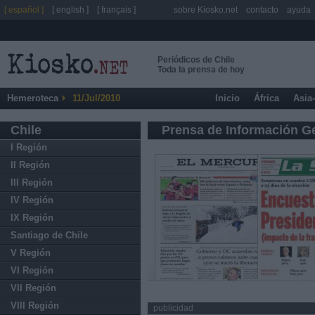
[ español ]
[ english ]
[ français ]
sobre Kiosko.net
contacto
ayuda
Periódicos de Chile
Toda la prensa de hoy
Hemeroteca
11/Jul/2010
Inicio
África
Asia
Chile
Prensa de Información G
I Región
II Región
III Región
IV Región
IX Región
Santiago de Chile
V Región
VI Región
VII Región
VIII Región
publicidad