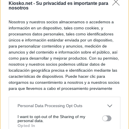
Kiosko.net -
Su privacidad es importante para
nosotros
Nosotros y nuestros socios almacenamos o accedemos a
información en un dispositivo, tales como cookies, y
procesamos datos personales, tales como identificadores
únicos e información estándar enviada por un dispositivo,
para personalizar contenidos y anuncios, medición de
anuncios y del contenido e información sobre el público, así
como para desarrollar y mejorar productos. Con su permiso,
nosotros y nuestros socios podemos utilizar datos de
localización geográfica precisa e identificación mediante las
características de dispositivos. Puede hacer clic para
otorgarnos su consentimiento a nosotros y a nuestros socios
para que llevemos a cabo el procesamiento previamente
descrito. De forma alternativa, puede acceder a información
más detallada y cambiar sus preferencias antes de otorgar o
Personal Data Processing Opt Outs
negar su consentimiento. Tenga en cuenta que algún
procesamiento de sus datos personales puede no requerir
I want to opt-out of the Sharing of my
de su consentimiento, pero usted tiene el derecho de
personal data.
rechazar tal procesamiento. Sus preferencias se aplicarán
Opted In