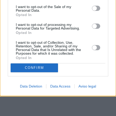
solo a este sitio web. Puede cambiar sus preferencias en
I want to opt-out of the Sale of my
cualquier momento entrando de nuevo en este sitio web o
Personal Data.
visitando nuestra política de privacidad.
Opted In
I want to opt-out of processing my
Personal Data for Targeted Advertising.
Opted In
I want to opt-out of Collection, Use,
Retention, Sale, and/or Sharing of my
Personal Data that Is Unrelated with the
Purposes for which it was collected.
Opted In
CONFIRM
Data Deletion
Data Access
Aviso legal