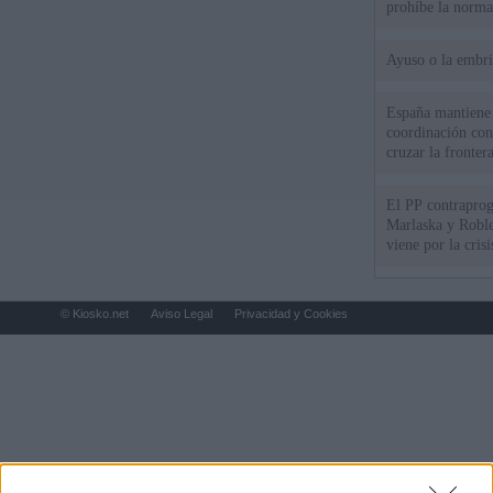
prohíbe la norma
Ayuso o la embr
España mantiene l
coordinación con
cruzar la fronter
El PP contraprog
Marlaska y Roble
viene por la cris
© Kiosko.net
Aviso Legal
Privacidad y Cookies