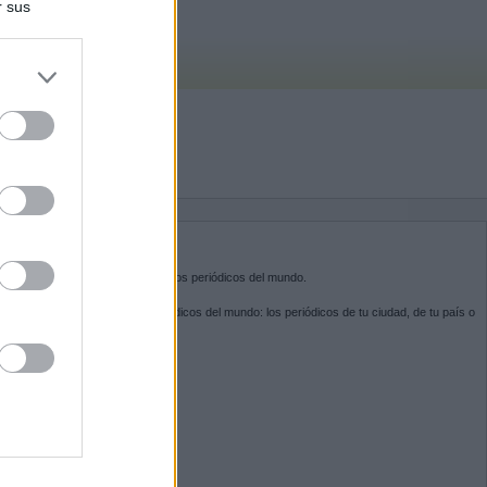
r sus
do nuestra
BRE KIOSKO.NET
sko.net
es la puerta de entrada a los periódicos del mundo.
ega por las portadas de los periódicos del mundo: los periódicos de tu ciudad, de tu país o
 otro extremo del mundo.
GUENOS