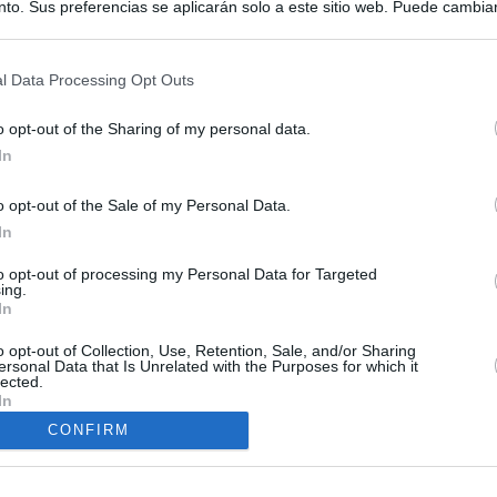
to. Sus preferencias se aplicarán solo a este sitio web. Puede cambia
s en cualquier momento entrando de nuevo en este sitio web o visitan
privacidad.
l Data Processing Opt Outs
o opt-out of the Sharing of my personal data.
In
o opt-out of the Sale of my Personal Data.
In
ias
SO
to opt-out of processing my Personal Data for Targeted
Kio
ntroles a los viajeros procedentes de Italia tras el rechazo de
ing.
los
In
Nav
del
o opt-out of Collection, Use, Retention, Sale, and/or Sharing
tica, en directo: España activa los controles a los viajeros
ersonal Data that Is Unrelated with the Purposes for which it
SÍ
ia tras el choque con Meloni
lected.
In
CONFIRM
de la embestida de Meloni contra España por la crisis de Ceuta
incomprensible que 70.000 personas se muevan sin que