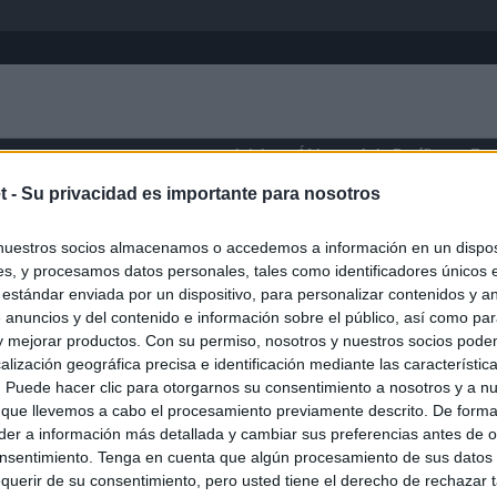
Inicio
África
Asia-Pacífico
Eur
t -
Su privacidad es importante para nosotros
eneral
nuestros socios almacenamos o accedemos a información en un disposi
s, y procesamos datos personales, tales como identificadores únicos 
 estándar enviada por un dispositivo, para personalizar contenidos y a
 anuncios y del contenido e información sobre el público, así como pa
 y mejorar productos. Con su permiso, nosotros y nuestros socios podem
alización geográfica precisa e identificación mediante las característic
s. Puede hacer clic para otorgarnos su consentimiento a nosotros y a n
 que llevemos a cabo el procesamiento previamente descrito. De forma 
er a información más detallada y cambiar sus preferencias antes de o
nsentimiento. Tenga en cuenta que algún procesamiento de sus datos
querir de su consentimiento, pero usted tiene el derecho de rechazar t