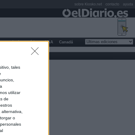
sobre Kiosko.net
contacto
ayuda
opa
Latinoamérica
USA
Canadá
tivo, tales
e
nuncios,
ra
os utilizar
as de
uestros
alternativa,
torgar o
 personales
al