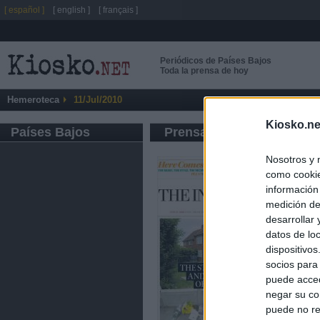
[ español ]
[ english ]
[ français ]
Periódicos de Países Bajos
Toda la prensa de hoy
Hemeroteca
11/Jul/2010
Kiosko.ne
Países Bajos
Prensa de Información G
Nosotros y 
como cookie
información
medición de
desarrollar
datos de loc
dispositivo
socios para
puede acced
negar su co
puede no re