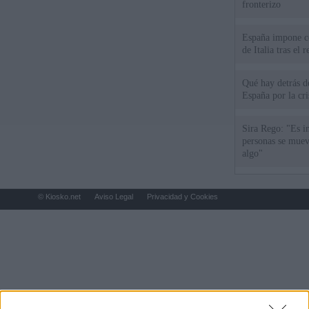
fronterizo
España impone co
de Italia tras el
Qué hay detrás d
España por la cri
Sira Rego: "Es i
personas se muev
algo"
© Kiosko.net
Aviso Legal
Privacidad y Cookies