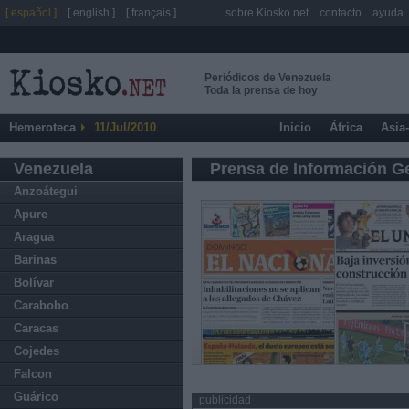
[ español ]
[ english ]
[ français ]
sobre Kiosko.net
contacto
ayuda
Periódicos de Venezuela
Toda la prensa de hoy
Hemeroteca
11/Jul/2010
Inicio
África
Asia
Venezuela
Prensa de Información G
Anzoátegui
Apure
Aragua
Barinas
Bolívar
Carabobo
Caracas
Cojedes
Falcon
Guárico
publicidad