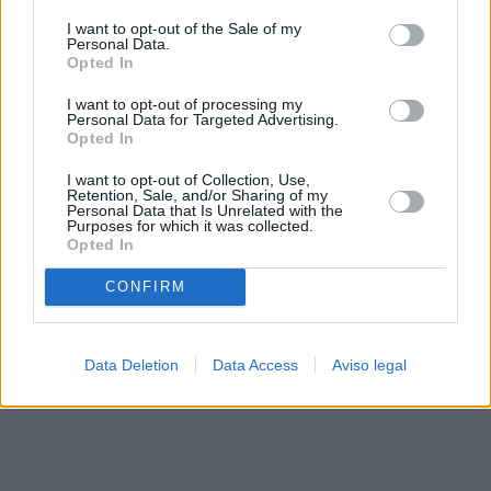
solo a este sitio web. Puede cambiar sus preferencias en
I want to opt-out of the Sale of my
cualquier momento entrando de nuevo en este sitio web o
Personal Data.
visitando nuestra política de privacidad.
Opted In
I want to opt-out of processing my
Personal Data for Targeted Advertising.
Opted In
I want to opt-out of Collection, Use,
Retention, Sale, and/or Sharing of my
Personal Data that Is Unrelated with the
Purposes for which it was collected.
Opted In
CONFIRM
Data Deletion
Data Access
Aviso legal