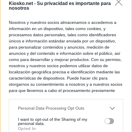
Kiosko.net -
Su privacidad es importante para
nosotros
Nosotros y nuestros socios almacenamos o accedemos a
información en un dispositivo, tales como cookies, y
procesamos datos personales, tales como identificadores
únicos e información estándar enviada por un dispositivo,
para personalizar contenidos y anuncios, medición de
anuncios y del contenido e información sobre el público, así
como para desarrollar y mejorar productos. Con su permiso,
nosotros y nuestros socios podemos utilizar datos de
localización geográfica precisa e identificación mediante las
características de dispositivos. Puede hacer clic para
otorgarnos su consentimiento a nosotros y a nuestros socios
para que llevemos a cabo el procesamiento previamente
descrito. De forma alternativa, puede acceder a información
más detallada y cambiar sus preferencias antes de otorgar o
Personal Data Processing Opt Outs
negar su consentimiento. Tenga en cuenta que algún
procesamiento de sus datos personales puede no requerir
I want to opt-out of the Sharing of my
de su consentimiento, pero usted tiene el derecho de
personal data.
rechazar tal procesamiento. Sus preferencias se aplicarán
Opted In