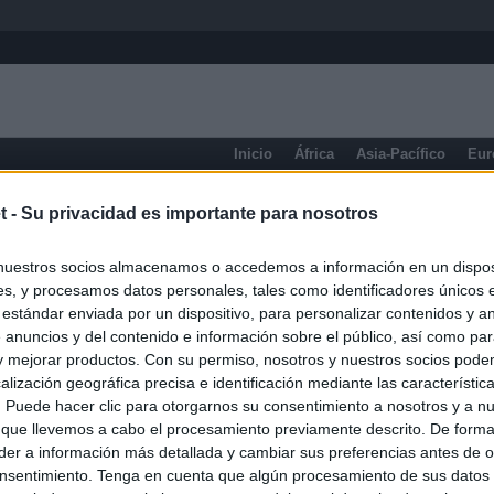
Inicio
África
Asia-Pacífico
Eur
eneral
t -
Su privacidad es importante para nosotros
nuestros socios almacenamos o accedemos a información en un disposi
s, y procesamos datos personales, tales como identificadores únicos 
 estándar enviada por un dispositivo, para personalizar contenidos y a
 anuncios y del contenido e información sobre el público, así como pa
 y mejorar productos. Con su permiso, nosotros y nuestros socios podem
alización geográfica precisa e identificación mediante las característic
s. Puede hacer clic para otorgarnos su consentimiento a nosotros y a n
 que llevemos a cabo el procesamiento previamente descrito. De forma 
er a información más detallada y cambiar sus preferencias antes de o
nsentimiento. Tenga en cuenta que algún procesamiento de sus datos