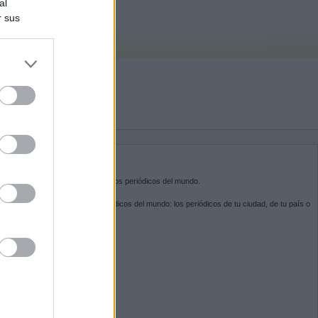
al
r sus
do nuestra
BRE KIOSKO.NET
sko.net
es la puerta de entrada a los periódicos del mundo.
ega por las portadas de los periódicos del mundo: los periódicos de tu ciudad, de tu país o
 otro extremo del mundo.
GUENOS