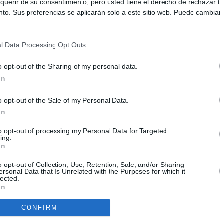
querir de su consentimiento, pero usted tiene el derecho de rechazar t
to. Sus preferencias se aplicarán solo a este sitio web. Puede cambia
s en cualquier momento entrando de nuevo en este sitio web o visitan
privacidad.
l Data Processing Opt Outs
o opt-out of the Sharing of my personal data.
In
o opt-out of the Sale of my Personal Data.
ias
SO
In
Kio
el ultimátum del Gobierno y mantiene los controles a viajeros de
to opt-out of processing my Personal Data for Targeted
 15 de agosto: "No aceptamos imposiciones"
ing.
Nav
In
del
n ultimátum a Italia: o levanta los controles a viajeros de
SÍ
o opt-out of Collection, Use, Retention, Sale, and/or Sharing
ará "medidas proporcionales"
ersonal Data that Is Unrelated with the Purposes for which it
lected.
In
uará contra las comunidades que no acojan a los menores
 crisis de Ceuta
CONFIRM