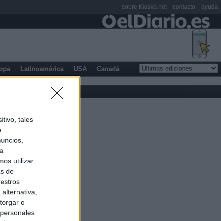
sobre Kiosko.net
contacto
ayuda
opa
Latinoamérica
USA
Canadá
tivo, tales
e
nuncios,
ra
os utilizar
as de
uestros
alternativa,
torgar o
 personales