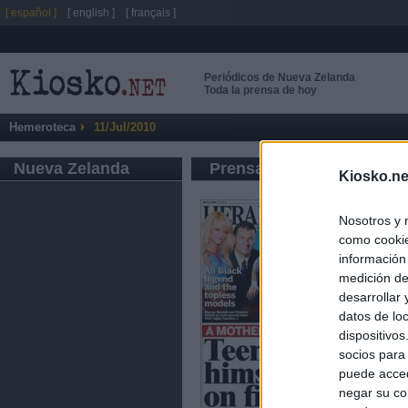
[ español ]
[ english ]
[ français ]
Periódicos de Nueva Zelanda
Toda la prensa de hoy
Hemeroteca
11/Jul/2010
Nueva Zelanda
Prensa de Información G
Kiosko.ne
Nosotros y 
como cookie
información
medición de
desarrollar
datos de loc
dispositivo
socios para
puede acced
negar su co