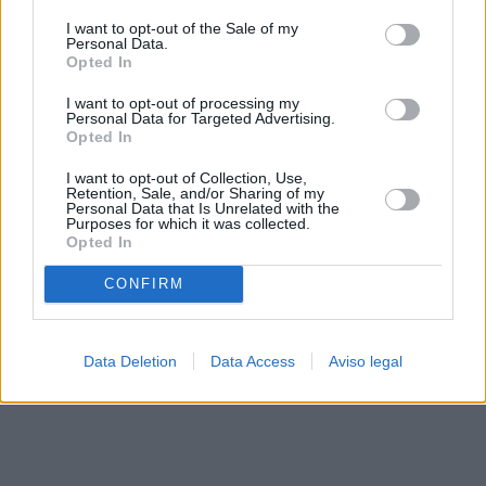
solo a este sitio web. Puede cambiar sus preferencias en
I want to opt-out of the Sale of my
cualquier momento entrando de nuevo en este sitio web o
Personal Data.
visitando nuestra política de privacidad.
Opted In
I want to opt-out of processing my
Personal Data for Targeted Advertising.
Opted In
I want to opt-out of Collection, Use,
Retention, Sale, and/or Sharing of my
Personal Data that Is Unrelated with the
Purposes for which it was collected.
Opted In
CONFIRM
Data Deletion
Data Access
Aviso legal