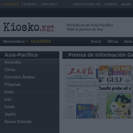
[ español ]
[ english ]
[ français ]
sobre Kiosko.net
contacto
ayuda
Periódicos de Asia-Pacífico
Toda la prensa de hoy
Hemeroteca
11/Jul/2010
Inicio
África
Asia
Asia-Pacífico
Prensa de Información G
Australia
China
Emiratos Árabes
Filipinas
India
Irán
Israel
Japón
Nueva Zelanda