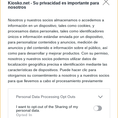
Kiosko.net -
Su privacidad es importante para
nosotros
Nosotros y nuestros socios almacenamos o accedemos a
información en un dispositivo, tales como cookies, y
procesamos datos personales, tales como identificadores
únicos e información estándar enviada por un dispositivo,
para personalizar contenidos y anuncios, medición de
anuncios y del contenido e información sobre el público, así
como para desarrollar y mejorar productos. Con su permiso,
nosotros y nuestros socios podemos utilizar datos de
localización geográfica precisa e identificación mediante las
características de dispositivos. Puede hacer clic para
otorgarnos su consentimiento a nosotros y a nuestros socios
para que llevemos a cabo el procesamiento previamente
descrito. De forma alternativa, puede acceder a información
más detallada y cambiar sus preferencias antes de otorgar o
Personal Data Processing Opt Outs
negar su consentimiento. Tenga en cuenta que algún
procesamiento de sus datos personales puede no requerir
I want to opt-out of the Sharing of my
de su consentimiento, pero usted tiene el derecho de
personal data.
rechazar tal procesamiento. Sus preferencias se aplicarán
Opted In