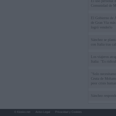
El uso personal d
Comunidad de M
El Gobierno de A
de Gran Vía más
logró venderlo
Sánchez se plant
con Italia tras c
Los viajeros atra
Italia: “Es ridíc
"Solo necesitamo
Ceuta de Mohamed
peor crisis huma
Sánchez responde
© Kiosko.net
Aviso Legal
Privacidad y Cookies