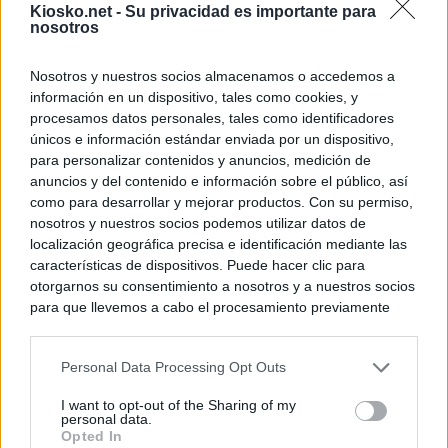
Kiosko.net -
Su privacidad es importante para
nosotros
Nosotros y nuestros socios almacenamos o accedemos a
información en un dispositivo, tales como cookies, y
procesamos datos personales, tales como identificadores
únicos e información estándar enviada por un dispositivo,
para personalizar contenidos y anuncios, medición de
anuncios y del contenido e información sobre el público, así
como para desarrollar y mejorar productos. Con su permiso,
nosotros y nuestros socios podemos utilizar datos de
localización geográfica precisa e identificación mediante las
características de dispositivos. Puede hacer clic para
otorgarnos su consentimiento a nosotros y a nuestros socios
para que llevemos a cabo el procesamiento previamente
descrito. De forma alternativa, puede acceder a información
más detallada y cambiar sus preferencias antes de otorgar o
Personal Data Processing Opt Outs
negar su consentimiento. Tenga en cuenta que algún
procesamiento de sus datos personales puede no requerir
I want to opt-out of the Sharing of my
de su consentimiento, pero usted tiene el derecho de
personal data.
rechazar tal procesamiento. Sus preferencias se aplicarán
Opted In