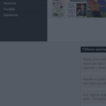
Veracruz
Yucatán
Zacatecas
Últimas notici
Última hora polít
espera que Italia
controles y Roma
Sánchez se plant
con Italia tras c
Los viajeros atra
Italia: “Es ridíc