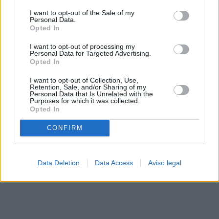
solo a este sitio web. Puede cambiar sus preferencias en
I want to opt-out of the Sale of my
cualquier momento entrando de nuevo en este sitio web o
Personal Data.
visitando nuestra política de privacidad.
Opted In
I want to opt-out of processing my
Personal Data for Targeted Advertising.
Opted In
I want to opt-out of Collection, Use,
Retention, Sale, and/or Sharing of my
Personal Data that Is Unrelated with the
Purposes for which it was collected.
Opted In
CONFIRM
Data Deletion
Data Access
Aviso legal