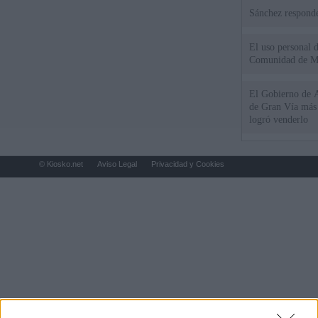
Sánchez responde
El uso personal d
Comunidad de M
El Gobierno de A
de Gran Vía más
logró venderlo
© Kiosko.net
Aviso Legal
Privacidad y Cookies