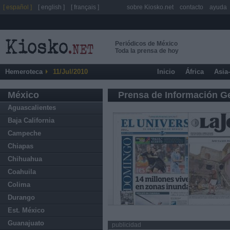
[ español ]
[ english ]
[ français ]
sobre Kiosko.net
contacto
ayuda
Periódicos de México
Toda la prensa de hoy
Hemeroteca
11/Jul/2010
Inicio
África
Asia
México
Prensa de Información G
Aguascalientes
Baja California
Campeche
Chiapas
Chihuahua
Coahuila
Colima
Durango
Est. México
Guanajuato
publicidad