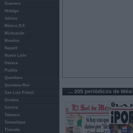
Guerrero
Hidalgo
Jalisco
México D.F.
Michoacán
Morelos
Nayarit
Nuevo León
Oaxaca
Puebla
Querétaro
Quintana Roo
... 205 periódicos de Méx
San Luis Potosí
Sinaloa
Sonora
Tabasco
Tamaulipas
Tlaxcala