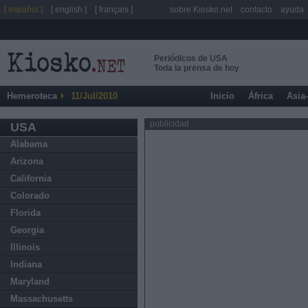
[ español ]
[ english ]
[ français ]
sobre Kiosko.net
contacto
ayuda
Periódicos de USA
Toda la prensa de hoy
Hemeroteca
11/Jul/2010
Inicio
África
Asia
publicidad
USA
Alabama
Arizona
California
Colorado
Florida
Georgia
Illinois
Indiana
Maryland
Massachusetts