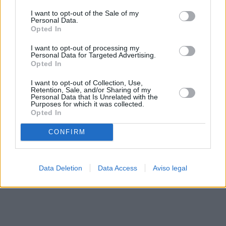
solo a este sitio web. Puede cambiar sus preferencias en
I want to opt-out of the Sale of my
cualquier momento entrando de nuevo en este sitio web o
Personal Data.
visitando nuestra política de privacidad.
Opted In
I want to opt-out of processing my
Personal Data for Targeted Advertising.
Opted In
I want to opt-out of Collection, Use,
Retention, Sale, and/or Sharing of my
Personal Data that Is Unrelated with the
Purposes for which it was collected.
Opted In
CONFIRM
Data Deletion
Data Access
Aviso legal