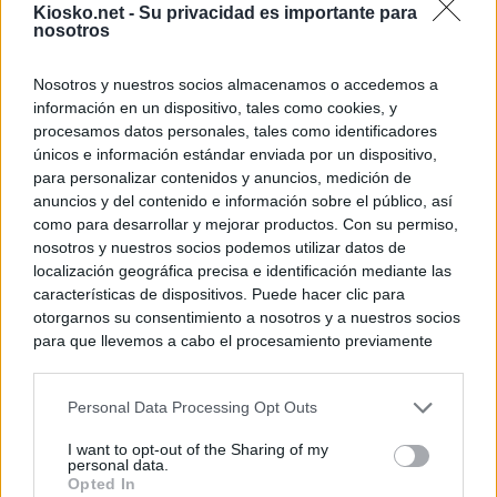
Kiosko.net -
Su privacidad es importante para
nosotros
Nosotros y nuestros socios almacenamos o accedemos a
información en un dispositivo, tales como cookies, y
procesamos datos personales, tales como identificadores
únicos e información estándar enviada por un dispositivo,
para personalizar contenidos y anuncios, medición de
anuncios y del contenido e información sobre el público, así
como para desarrollar y mejorar productos. Con su permiso,
nosotros y nuestros socios podemos utilizar datos de
localización geográfica precisa e identificación mediante las
características de dispositivos. Puede hacer clic para
otorgarnos su consentimiento a nosotros y a nuestros socios
para que llevemos a cabo el procesamiento previamente
descrito. De forma alternativa, puede acceder a información
más detallada y cambiar sus preferencias antes de otorgar o
Personal Data Processing Opt Outs
negar su consentimiento. Tenga en cuenta que algún
procesamiento de sus datos personales puede no requerir
I want to opt-out of the Sharing of my
de su consentimiento, pero usted tiene el derecho de
personal data.
rechazar tal procesamiento. Sus preferencias se aplicarán
Opted In