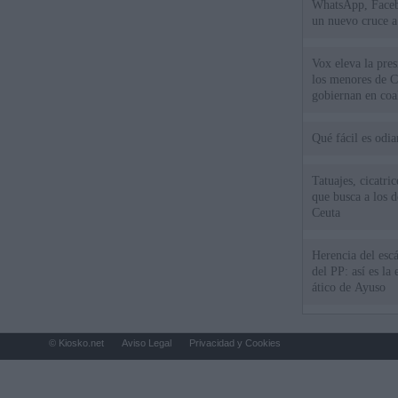
WhatsApp, Faceb
un nuevo cruce a
15 de agosto
Vox eleva la pres
los menores de C
gobiernan en coa
Qué fácil es odi
Tatuajes, cicatri
que busca a los d
Ceuta
Herencia del esc
del PP: así es l
ático de Ayuso
© Kiosko.net
Aviso Legal
Privacidad y Cookies