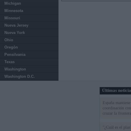
Michigan
Minnesota
Missouri
Nueva Jersey
Nueva York
Ohio
Oregón
Pensilvania
Texas
Washington
Washington D.C.
Últimas notici
España mantiene l
coordinación con
cruzar la fronter
"¿Cuál es el plan