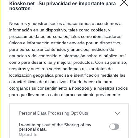
Kiosko.net -
Su privacidad es importante para
nosotros
Nosotros y nuestros socios almacenamos o accedemos a
información en un dispositivo, tales como cookies, y
procesamos datos personales, tales como identificadores
únicos e información estándar enviada por un dispositivo,
para personalizar contenidos y anuncios, medición de
anuncios y del contenido e información sobre el público, así
como para desarrollar y mejorar productos. Con su permiso,
nosotros y nuestros socios podemos utilizar datos de
localización geográfica precisa e identificación mediante las
características de dispositivos. Puede hacer clic para
otorgarnos su consentimiento a nosotros y a nuestros socios
para que llevemos a cabo el procesamiento previamente
descrito. De forma alternativa, puede acceder a información
más detallada y cambiar sus preferencias antes de otorgar o
Personal Data Processing Opt Outs
negar su consentimiento. Tenga en cuenta que algún
procesamiento de sus datos personales puede no requerir
I want to opt-out of the Sharing of my
de su consentimiento, pero usted tiene el derecho de
personal data.
rechazar tal procesamiento. Sus preferencias se aplicarán
Opted In