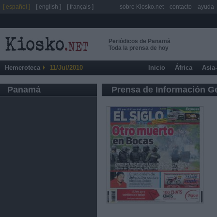
[ español ]
[ english ]
[ français ]
sobre Kiosko.net
contacto
ayuda
Periódicos de Panamá
Toda la prensa de hoy
Hemeroteca
11/Jul/2010
Inicio
África
Asia
Panamá
Prensa de Información G