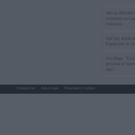
Más de 800.000 t
residentes en Can
fronterizo
Qué hay detrás d
España por la cri
Sira Rego: "Es i
personas se muev
algo"
© Kiosko.net
Aviso Legal
Privacidad y Cookies