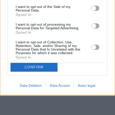
solo a este sitio web. Puede cambiar sus preferencias en
I want to opt-out of the Sale of my
cualquier momento entrando de nuevo en este sitio web o
Personal Data.
visitando nuestra política de privacidad.
Opted In
I want to opt-out of processing my
Personal Data for Targeted Advertising.
Opted In
I want to opt-out of Collection, Use,
Retention, Sale, and/or Sharing of my
Personal Data that Is Unrelated with the
Purposes for which it was collected.
Opted In
CONFIRM
Data Deletion
Data Access
Aviso legal