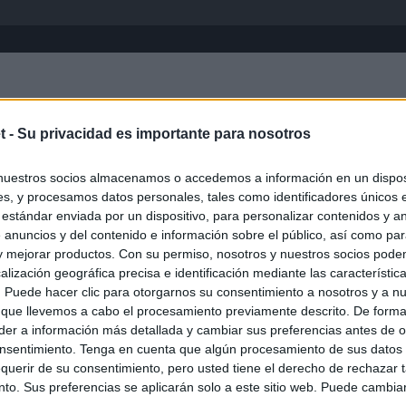
Inicio
África
Asia-Pacífico
Eur
t -
Su privacidad es importante para nosotros
nuestros socios almacenamos o accedemos a información en un disposi
s, y procesamos datos personales, tales como identificadores únicos 
 estándar enviada por un dispositivo, para personalizar contenidos y a
 anuncios y del contenido e información sobre el público, así como pa
 y mejorar productos. Con su permiso, nosotros y nuestros socios podem
alización geográfica precisa e identificación mediante las característic
s. Puede hacer clic para otorgarnos su consentimiento a nosotros y a n
ias
SO
 que llevemos a cabo el procesamiento previamente descrito. De forma 
er a información más detallada y cambiar sus preferencias antes de o
Kio
n ultimátum a Italia: o levanta los controles a viajeros de
nsentimiento. Tenga en cuenta que algún procesamiento de sus datos
ará "medidas proporcionales"
Nav
querir de su consentimiento, pero usted tiene el derecho de rechazar t
del
to. Sus preferencias se aplicarán solo a este sitio web. Puede cambia
el ultimátum del Gobierno y mantiene los controles a viajeros de
SÍ