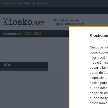
[ español ]
[ english ]
[ français ]
Periódicos de Irán
Toda la prensa de hoy
Hemeroteca
11/Jul/2010
Kiosko.ne
Nosotros y 
como cookie
información
medición de
Irán
desarrollar
datos de loc
dispositivo
Últimas notic
socios para
puede acced
El Gobierno da u
negar su co
España o adopt
puede no re
procesamien
Italia rechaza 