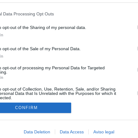
s en cualquier momento entrando de nuevo en este sitio web o visitan
 15 de agosto: "No aceptamos imposiciones"
privacidad.
l Data Processing Opt Outs
haza el intento del PP de que los ministros acudan al Senado en
isis de Ceuta
o opt-out of the Sharing of my personal data.
In
uará contra las comunidades que no acojan a los menores
 crisis de Ceuta
o opt-out of the Sale of my Personal Data.
In
esión sobre el PP por la acogida de los menores de Ceuta en las
e gobiernan en coalición
to opt-out of processing my Personal Data for Targeted
ing.
 Compromís denuncia a Figaredo ante la Fiscalía del Supremo
In
azar a los inmigrantes” de Ceuta
o opt-out of Collection, Use, Retention, Sale, and/or Sharing
ersonal Data that Is Unrelated with the Purposes for which it
lected.
In
CONFIRM
Data Deletion
Data Access
Aviso legal