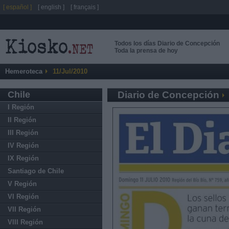
[ español ]
[ english ]
[ français ]
Todos los días Diario de Concepción
Toda la prensa de hoy
Hemeroteca
11/Jul/2010
Chile
Diario de Concepción
I Región
II Región
III Región
IV Región
IX Región
Santiago de Chile
V Región
VI Región
VII Región
VIII Región