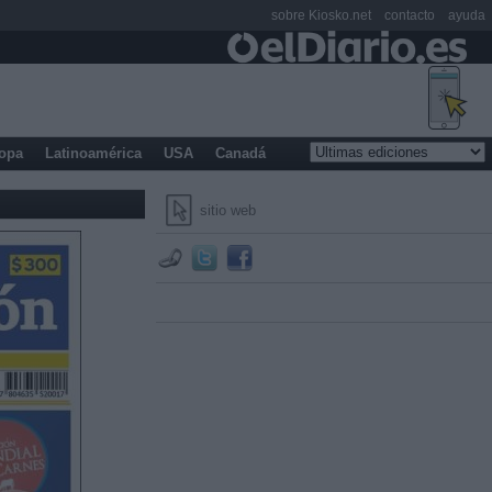
sobre Kiosko.net
contacto
ayuda
opa
Latinoamérica
USA
Canadá
sitio web