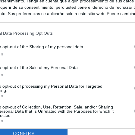
nsentimiento. Tenga en cuenta que algún procesamiento de sus datos
querir de su consentimiento, pero usted tiene el derecho de rechazar t
to. Sus preferencias se aplicarán solo a este sitio web. Puede cambia
s en cualquier momento entrando de nuevo en este sitio web o visitan
privacidad.
l Data Processing Opt Outs
o opt-out of the Sharing of my personal data.
In
o opt-out of the Sale of my Personal Data.
In
to opt-out of processing my Personal Data for Targeted
ing.
In
o opt-out of Collection, Use, Retention, Sale, and/or Sharing
ersonal Data that Is Unrelated with the Purposes for which it
lected.
In
CONFIRM