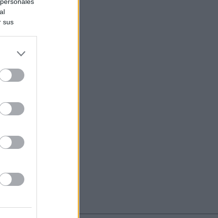
 personales
al
r sus
do nuestra