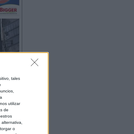
tivo, tales
e
nuncios,
ra
os utilizar
as de
uestros
alternativa,
torgar o