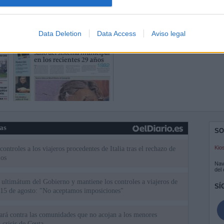
Data Deletion
Data Access
Aviso legal
ias
SO
Kio
ntroles a los viajeros procedentes de Italia tras el rechazo de
los
Nav
del
el ultimátum del Gobierno y mantiene los controles a viajeros de
SÍ
 15 de agosto: "No aceptamos imposiciones"
uará contra las comunidades que no acojan a los menores
 crisis de Ceuta