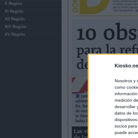
X Región
XI Región
XII Región
XIV Región
XV Región
Kiosko.ne
Nosotros y 
como cookie
información
medición de
desarrollar
datos de loc
dispositivo
socios para
puede acced