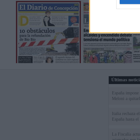
Últimas notic
España impone co
Meloni a quitar
Italia rechaza 
España hasta el
La Fiscalía act
asignados por la