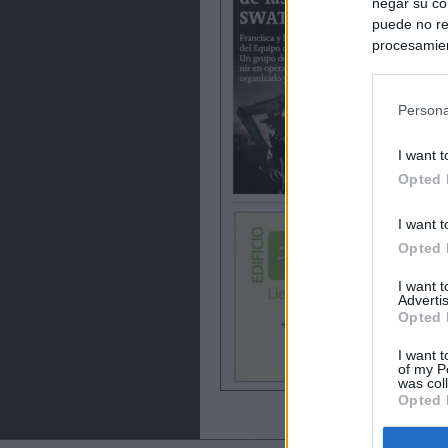
negar su co
puede no re
procesamien
preferencia
política de 
Persona
I want t
Opted 
I want t
Opted 
I want 
Advertis
Opted 
I want t
of my P
was col
Opted 