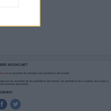
BRE KIOSKO.NET
sko.net
es la puerta de entrada a los periódicos del mundo.
ega por las portadas de los periódicos del mundo: los periódicos de tu ciudad, de tu país o
 otro extremo del mundo.
GUENOS