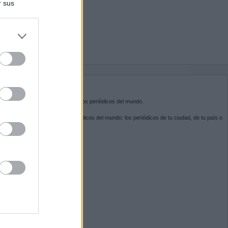
r sus
do nuestra
BRE KIOSKO.NET
sko.net
es la puerta de entrada a los periódicos del mundo.
ega por las portadas de los periódicos del mundo: los periódicos de tu ciudad, de tu país o
 otro extremo del mundo.
GUENOS