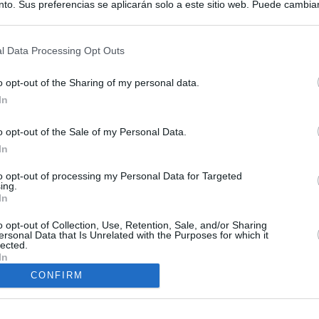
to. Sus preferencias se aplicarán solo a este sitio web. Puede cambia
s en cualquier momento entrando de nuevo en este sitio web o visitan
privacidad.
l Data Processing Opt Outs
o opt-out of the Sharing of my personal data.
In
ias
SO
o opt-out of the Sale of my Personal Data.
Kio
n ultimátum a Italia: o levanta los controles a viajeros de
In
ará "medidas proporcionales"
Nav
del
to opt-out of processing my Personal Data for Targeted
ing.
haza el intento del PP de que los ministros acudan al Senado en
SÍ
In
isis de Ceuta
o opt-out of Collection, Use, Retention, Sale, and/or Sharing
ersonal Data that Is Unrelated with the Purposes for which it
uará contra las comunidades que no acojan a los menores
lected.
 crisis de Ceuta
In
CONFIRM
esión sobre el PP por la acogida de los menores de Ceuta en las
e gobiernan en coalición