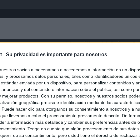
Inicio
África
Asia-Pacífico
Eur
t -
Su privacidad es importante para nosotros
XI Región
nuestros socios almacenamos o accedemos a información en un disposi
s, y procesamos datos personales, tales como identificadores únicos 
 estándar enviada por un dispositivo, para personalizar contenidos y a
 anuncios y del contenido e información sobre el público, así como pa
 y mejorar productos. Con su permiso, nosotros y nuestros socios podem
alización geográfica precisa e identificación mediante las característic
s. Puede hacer clic para otorgarnos su consentimiento a nosotros y a n
 que llevemos a cabo el procesamiento previamente descrito. De forma 
er a información más detallada y cambiar sus preferencias antes de o
nsentimiento. Tenga en cuenta que algún procesamiento de sus datos
querir de su consentimiento, pero usted tiene el derecho de rechazar t