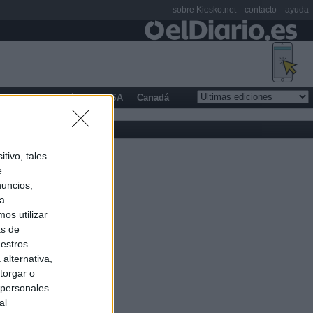
sobre Kiosko.net
contacto
ayuda
opa
Latinoamérica
USA
Canadá
tivo, tales
e
nuncios,
ra
os utilizar
as de
uestros
alternativa,
torgar o
 personales
al