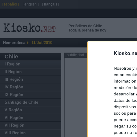
[ español ]
[ english ]
[ français ]
Periódicos de Chile
Toda la prensa de hoy
Hemeroteca
11/Jul/2010
Kiosko.ne
publicidad
Chile
I Región
Nosotros y 
II Región
como cookie
III Región
información
IV Región
medición de
desarrollar
IX Región
datos de loc
Santiago de Chile
dispositivo
V Región
socios para
VI Región
puede acced
VII Región
negar su co
puede no re
VIII Región