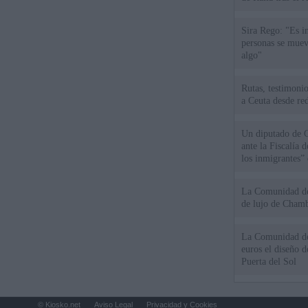
Sira Rego: "Es i
personas se muev
algo"
Rutas, testimonio
a Ceuta desde red
Un diputado de 
ante la Fiscalía 
los inmigrantes”
La Comunidad de 
de lujo de Chamb
La Comunidad de
euros el diseño d
Puerta del Sol
© Kiosko.net
Aviso Legal
Privacidad y Cookies