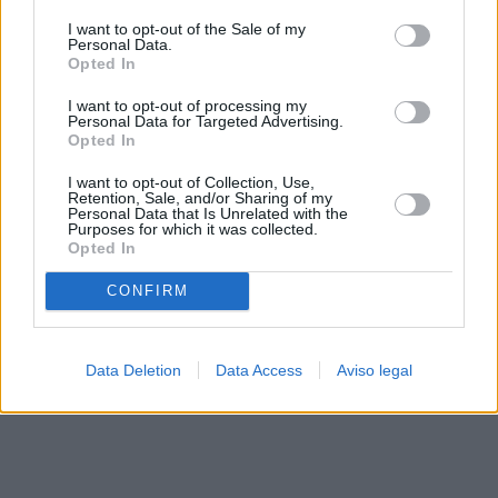
solo a este sitio web. Puede cambiar sus preferencias en
I want to opt-out of the Sale of my
cualquier momento entrando de nuevo en este sitio web o
Personal Data.
visitando nuestra política de privacidad.
Opted In
I want to opt-out of processing my
Personal Data for Targeted Advertising.
Opted In
I want to opt-out of Collection, Use,
Retention, Sale, and/or Sharing of my
Personal Data that Is Unrelated with the
Purposes for which it was collected.
Opted In
CONFIRM
Data Deletion
Data Access
Aviso legal