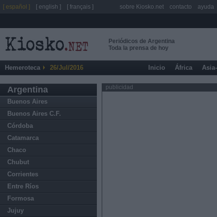
[ español ]
[ english ]
[ français ]
sobre Kiosko.net
contacto
ayuda
Periódicos de Argentina
Toda la prensa de hoy
Hemeroteca
26/Jul/2016
Inicio
África
Asia
publicidad
Argentina
Buenos Aires
Buenos Aires C.F.
Córdoba
Catamarca
Chaco
Chubut
Corrientes
Entre Ríos
Formosa
Jujuy