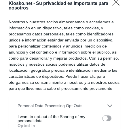
Kiosko.net -
Su privacidad es importante para
nosotros
Nosotros y nuestros socios almacenamos o accedemos a
información en un dispositivo, tales como cookies, y
procesamos datos personales, tales como identificadores
únicos e información estándar enviada por un dispositivo,
para personalizar contenidos y anuncios, medición de
anuncios y del contenido e información sobre el público, así
como para desarrollar y mejorar productos. Con su permiso,
nosotros y nuestros socios podemos utilizar datos de
localización geográfica precisa e identificación mediante las
características de dispositivos. Puede hacer clic para
otorgarnos su consentimiento a nosotros y a nuestros socios
para que llevemos a cabo el procesamiento previamente
descrito. De forma alternativa, puede acceder a información
más detallada y cambiar sus preferencias antes de otorgar o
Personal Data Processing Opt Outs
negar su consentimiento. Tenga en cuenta que algún
procesamiento de sus datos personales puede no requerir
I want to opt-out of the Sharing of my
de su consentimiento, pero usted tiene el derecho de
personal data.
rechazar tal procesamiento. Sus preferencias se aplicarán
Opted In