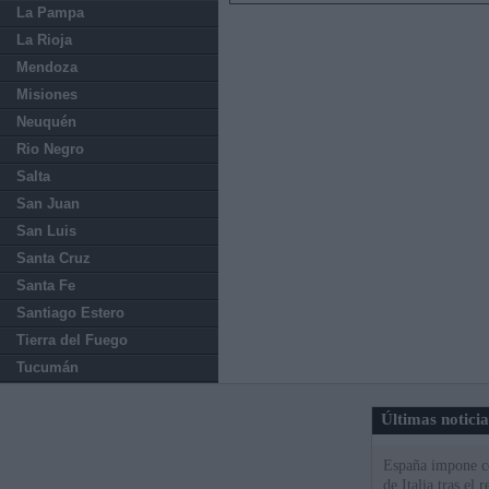
La Pampa
La Rioja
Mendoza
Misiones
Neuquén
Rio Negro
Salta
San Juan
San Luis
Santa Cruz
Santa Fe
Santiago Estero
Tierra del Fuego
Tucumán
Últimas notici
España impone co
de Italia tras el