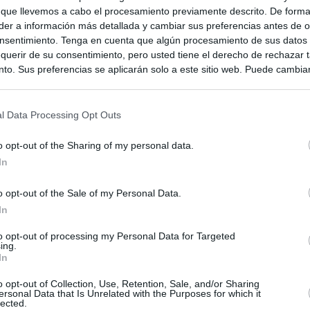
 que llevemos a cabo el procesamiento previamente descrito. De forma 
er a información más detallada y cambiar sus preferencias antes de o
nsentimiento. Tenga en cuenta que algún procesamiento de sus datos
querir de su consentimiento, pero usted tiene el derecho de rechazar t
to. Sus preferencias se aplicarán solo a este sitio web. Puede cambia
s en cualquier momento entrando de nuevo en este sitio web o visitan
privacidad.
l Data Processing Opt Outs
o opt-out of the Sharing of my personal data.
In
o opt-out of the Sale of my Personal Data.
In
to opt-out of processing my Personal Data for Targeted
ing.
In
ias
SO
o opt-out of Collection, Use, Retention, Sale, and/or Sharing
ersonal Data that Is Unrelated with the Purposes for which it
Kio
 que Ayuso señaló por la compra del ático: "Lo que no se dice es
lected.
ene residencia oficial para la presidenta"