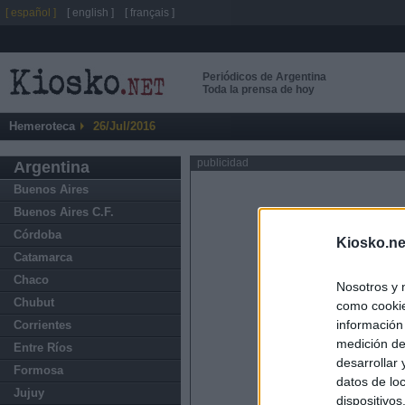
[ español ]
[ english ]
[ français ]
Periódicos de Argentina
Toda la prensa de hoy
Hemeroteca
26/Jul/2016
publicidad
Argentina
Buenos Aires
Buenos Aires C.F.
Córdoba
Kiosko.ne
Catamarca
Chaco
Nosotros y 
Chubut
como cookie
información
Corrientes
medición de
Entre Ríos
desarrollar
Formosa
datos de loc
Jujuy
dispositivo