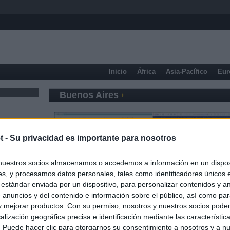
Inicio
África
Asia-Pacífico
Eur
Buenos Aires
t -
Su privacidad es importante para nosotros
nuestros socios almacenamos o accedemos a información en un disposi
s, y procesamos datos personales, tales como identificadores únicos 
 estándar enviada por un dispositivo, para personalizar contenidos y a
 anuncios y del contenido e información sobre el público, así como pa
 y mejorar productos. Con su permiso, nosotros y nuestros socios podem
alización geográfica precisa e identificación mediante las característic
s. Puede hacer clic para otorgarnos su consentimiento a nosotros y a n