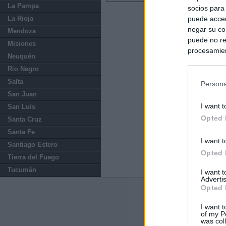
La Pampa
socios para
La Rioja
puede acced
negar su co
Mendoza
puede no re
Misiones
procesamien
Neuquén
preferencia
Rio Negro
política de 
Salta
Persona
San Juan
I want t
San Luis
Opted 
Santa Cruz
Santa Fe
I want t
Santiago Estero
Opted 
Tierra del Fuego
Tucumán
I want 
Advertis
Opted 
Últimas notic
I want t
of my P
El consejero al
was col
que Madrid no ti