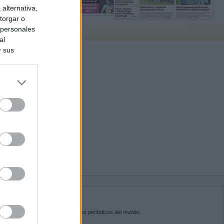
alternativa,
torgar o
 personales
al
r sus
do nuestra
BRE KIOSKO.NET
sko.net
es la puerta de entrada a los periódicos del mundo.