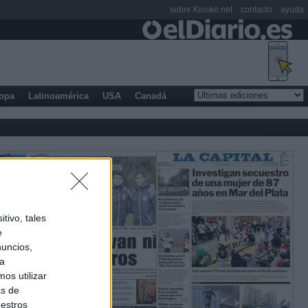
sobre Kiosko.net
contacto
ayuda
opa
Latinoamérica
USA
Canadá
tivo, tales
e
nuncios,
ra
os utilizar
as de
uestros