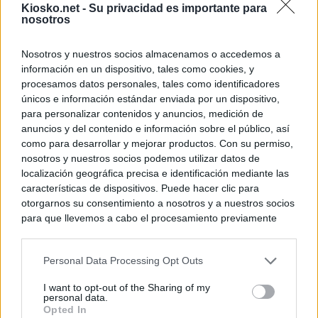
Kiosko.net -
Su privacidad es importante para
WhatsApp, Faceb
nosotros
un nuevo cruce a
15 de agosto
Nosotros y nuestros socios almacenamos o accedemos a
información en un dispositivo, tales como cookies, y
© Kiosko.net
Aviso Legal
Privacidad y Cookies
procesamos datos personales, tales como identificadores
únicos e información estándar enviada por un dispositivo,
para personalizar contenidos y anuncios, medición de
anuncios y del contenido e información sobre el público, así
como para desarrollar y mejorar productos. Con su permiso,
nosotros y nuestros socios podemos utilizar datos de
localización geográfica precisa e identificación mediante las
características de dispositivos. Puede hacer clic para
otorgarnos su consentimiento a nosotros y a nuestros socios
para que llevemos a cabo el procesamiento previamente
descrito. De forma alternativa, puede acceder a información
más detallada y cambiar sus preferencias antes de otorgar o
Personal Data Processing Opt Outs
negar su consentimiento. Tenga en cuenta que algún
procesamiento de sus datos personales puede no requerir
I want to opt-out of the Sharing of my
de su consentimiento, pero usted tiene el derecho de
personal data.
rechazar tal procesamiento. Sus preferencias se aplicarán
Opted In