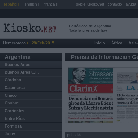
[ español ]
[ english ]
[ français ]
sobre Kiosko.net
contacto
ayuda
Periódicos de Argentina
Toda la prensa de hoy
Hemeroteca
28/Feb/2015
Inicio
África
Asia
Argentina
Prensa de Información G
Buenos Aires
Buenos Aires C.F.
Córdoba
Catamarca
Chaco
Chubut
Corrientes
Entre Ríos
Formosa
Jujuy
publicidad