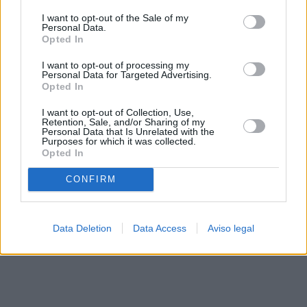
solo a este sitio web. Puede cambiar sus preferencias en
I want to opt-out of the Sale of my
cualquier momento entrando de nuevo en este sitio web o
Personal Data.
visitando nuestra política de privacidad.
Opted In
I want to opt-out of processing my
Personal Data for Targeted Advertising.
Opted In
I want to opt-out of Collection, Use,
Retention, Sale, and/or Sharing of my
Personal Data that Is Unrelated with the
Purposes for which it was collected.
Opted In
CONFIRM
Data Deletion
Data Access
Aviso legal