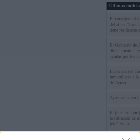
Últimas notici
El consejero al 
del ático: "Lo q
tiene residencia o
El Gobierno de A
directamente la 
ayudas por los i
Las cifras del át
inmobiliaria a l
de Ayuso
Ayuso reina en l
El juez propone j
la filtración de i
jefa" Ayuso
"¿Cuál es el plan