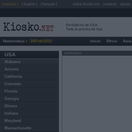
[ español ]
[ english ]
[ français ]
sobre Kiosko.net
contacto
ayuda
Periódicos de USA
Toda la prensa de hoy
Hemeroteca
28/Feb/2015
Inicio
África
Asia
publicidad
USA
Alabama
Arizona
California
Colorado
Florida
Georgia
Illinois
Indiana
Maryland
Massachusetts