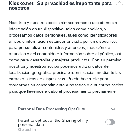
Kiosko.net -
Su privacidad es importante para
nosotros
Nosotros y nuestros socios almacenamos o accedemos a
información en un dispositivo, tales como cookies, y
procesamos datos personales, tales como identificadores
únicos e información estándar enviada por un dispositivo,
para personalizar contenidos y anuncios, medición de
anuncios y del contenido e información sobre el público, así
como para desarrollar y mejorar productos. Con su permiso,
nosotros y nuestros socios podemos utilizar datos de
localización geográfica precisa e identificación mediante las
características de dispositivos. Puede hacer clic para
otorgarnos su consentimiento a nosotros y a nuestros socios
para que llevemos a cabo el procesamiento previamente
descrito. De forma alternativa, puede acceder a información
más detallada y cambiar sus preferencias antes de otorgar o
Personal Data Processing Opt Outs
negar su consentimiento. Tenga en cuenta que algún
procesamiento de sus datos personales puede no requerir
I want to opt-out of the Sharing of my
de su consentimiento, pero usted tiene el derecho de
personal data.
rechazar tal procesamiento. Sus preferencias se aplicarán
Opted In