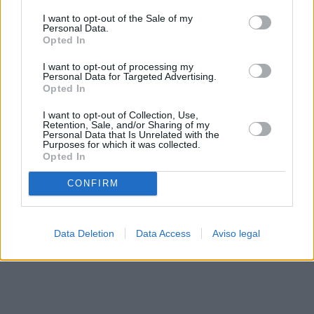
solo a este sitio web. Puede cambiar sus preferencias en
I want to opt-out of the Sale of my
cualquier momento entrando de nuevo en este sitio web o
Personal Data.
visitando nuestra política de privacidad.
Opted In
I want to opt-out of processing my
Personal Data for Targeted Advertising.
Opted In
I want to opt-out of Collection, Use,
Retention, Sale, and/or Sharing of my
Personal Data that Is Unrelated with the
Purposes for which it was collected.
Opted In
CONFIRM
Data Deletion
Data Access
Aviso legal