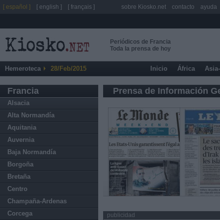
[ español ]
[ english ]
[ français ]
sobre Kiosko.net
contacto
ayuda
Periódicos de Francia
Toda la prensa de hoy
Hemeroteca
28/Feb/2015
Inicio
África
Asia
Francia
Prensa de Información G
Alsacia
Alta Normandía
Aquitania
Auvernia
Baja Normandía
Borgoña
Bretaña
Centro
Champaña-Ardenas
Corcega
publicidad