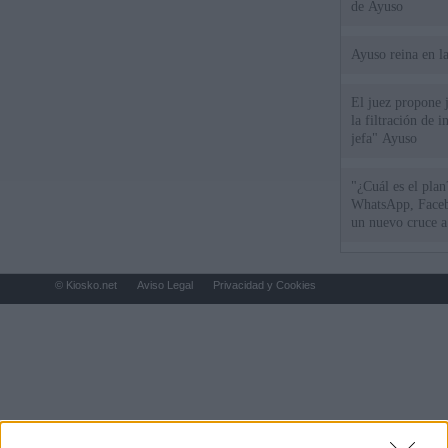
de Ayuso
Ayuso reina en l
El juez propone j
la filtración de i
jefa" Ayuso
"¿Cuál es el plan
WhatsApp, Faceb
un nuevo cruce a
15 de agosto
© Kiosko.net
Aviso Legal
Privacidad y Cookies