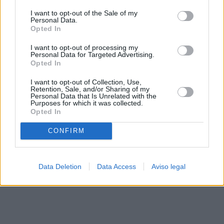
solo a este sitio web. Puede cambiar sus preferencias en
I want to opt-out of the Sale of my
cualquier momento entrando de nuevo en este sitio web o
Personal Data.
visitando nuestra política de privacidad.
Opted In
I want to opt-out of processing my
Personal Data for Targeted Advertising.
Opted In
I want to opt-out of Collection, Use,
Retention, Sale, and/or Sharing of my
Personal Data that Is Unrelated with the
Purposes for which it was collected.
Opted In
CONFIRM
Data Deletion
Data Access
Aviso legal