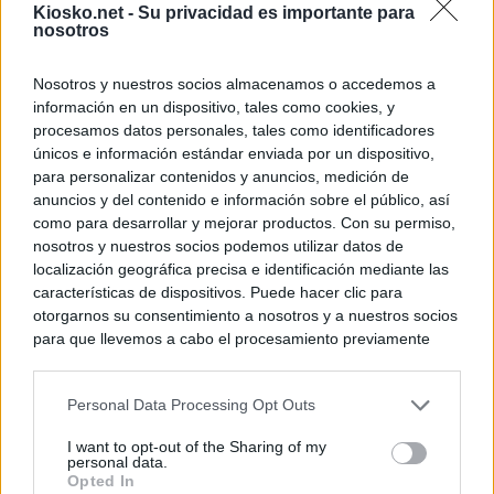
Kiosko.net -
Su privacidad es importante para
nosotros
Nosotros y nuestros socios almacenamos o accedemos a
información en un dispositivo, tales como cookies, y
procesamos datos personales, tales como identificadores
únicos e información estándar enviada por un dispositivo,
para personalizar contenidos y anuncios, medición de
anuncios y del contenido e información sobre el público, así
como para desarrollar y mejorar productos. Con su permiso,
nosotros y nuestros socios podemos utilizar datos de
localización geográfica precisa e identificación mediante las
características de dispositivos. Puede hacer clic para
otorgarnos su consentimiento a nosotros y a nuestros socios
para que llevemos a cabo el procesamiento previamente
descrito. De forma alternativa, puede acceder a información
más detallada y cambiar sus preferencias antes de otorgar o
Personal Data Processing Opt Outs
negar su consentimiento. Tenga en cuenta que algún
procesamiento de sus datos personales puede no requerir
I want to opt-out of the Sharing of my
de su consentimiento, pero usted tiene el derecho de
personal data.
rechazar tal procesamiento. Sus preferencias se aplicarán
Opted In