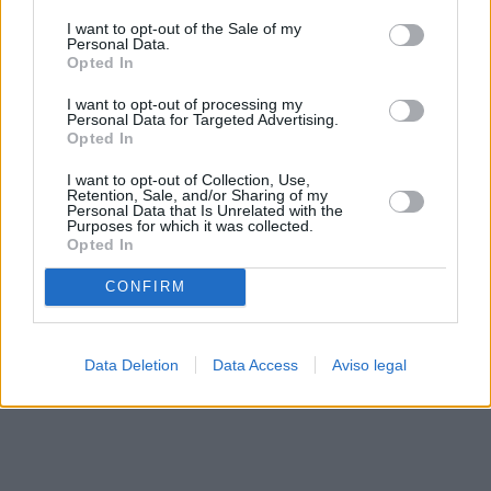
solo a este sitio web. Puede cambiar sus preferencias en
I want to opt-out of the Sale of my
cualquier momento entrando de nuevo en este sitio web o
Personal Data.
visitando nuestra política de privacidad.
Opted In
I want to opt-out of processing my
Personal Data for Targeted Advertising.
Opted In
I want to opt-out of Collection, Use,
Retention, Sale, and/or Sharing of my
Personal Data that Is Unrelated with the
Purposes for which it was collected.
Opted In
CONFIRM
Data Deletion
Data Access
Aviso legal