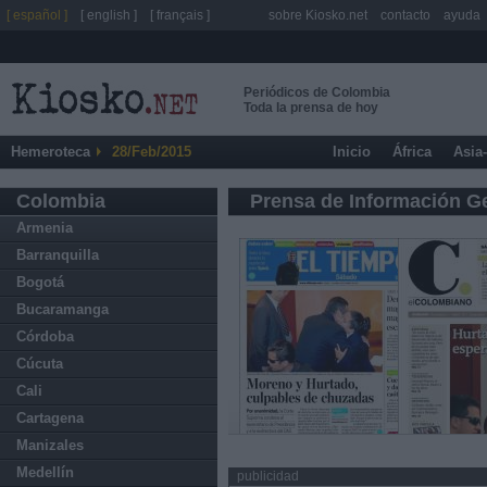
[ español ]
[ english ]
[ français ]
sobre Kiosko.net
contacto
ayuda
Periódicos de Colombia
Toda la prensa de hoy
Hemeroteca
28/Feb/2015
Inicio
África
Asia
Colombia
Prensa de Información G
Armenia
Barranquilla
Bogotá
Bucaramanga
Córdoba
Cúcuta
Cali
Cartagena
Manizales
Medellín
publicidad