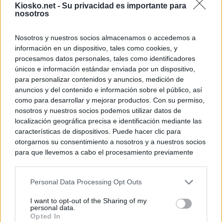
Kiosko.net -
Su privacidad es importante para
nosotros
Nosotros y nuestros socios almacenamos o accedemos a
información en un dispositivo, tales como cookies, y
procesamos datos personales, tales como identificadores
únicos e información estándar enviada por un dispositivo,
para personalizar contenidos y anuncios, medición de
anuncios y del contenido e información sobre el público, así
como para desarrollar y mejorar productos. Con su permiso,
nosotros y nuestros socios podemos utilizar datos de
localización geográfica precisa e identificación mediante las
características de dispositivos. Puede hacer clic para
otorgarnos su consentimiento a nosotros y a nuestros socios
para que llevemos a cabo el procesamiento previamente
descrito. De forma alternativa, puede acceder a información
más detallada y cambiar sus preferencias antes de otorgar o
Personal Data Processing Opt Outs
negar su consentimiento. Tenga en cuenta que algún
procesamiento de sus datos personales puede no requerir
I want to opt-out of the Sharing of my
de su consentimiento, pero usted tiene el derecho de
personal data.
rechazar tal procesamiento. Sus preferencias se aplicarán
Opted In