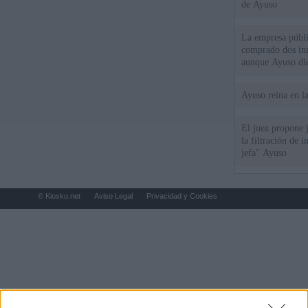
de Ayuso
La empresa públic
comprado dos inm
aunque Ayuso dic
el año"
Ayuso reina en l
El juez propone j
la filtración de i
jefa" Ayuso
© Kiosko.net
Aviso Legal
Privacidad y Cookies