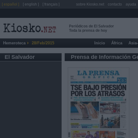
[ español ]
[ english ]
[ français ]
sobre Kiosko.net
contacto
ayuda
Periódicos de El Salvador
Toda la prensa de hoy
Hemeroteca
28/Feb/2015
Inicio
África
Asia
El Salvador
Prensa de Información G