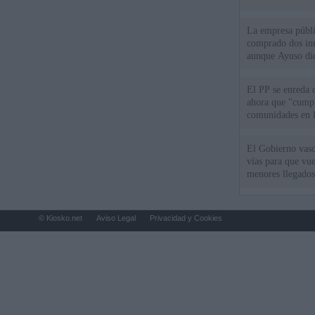
La empresa públic
comprado dos inm
aunque Ayuso dic
el año"
El PP se enreda 
ahora que "cumpl
comunidades en l
oponen
El Gobierno vasc
vías para que vue
menores llegados
© Kiosko.net
Aviso Legal
Privacidad y Cookies