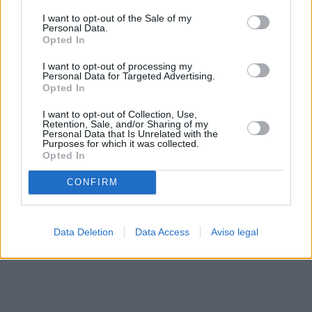
solo a este sitio web. Puede cambiar sus preferencias en
I want to opt-out of the Sale of my
cualquier momento entrando de nuevo en este sitio web o
Personal Data.
visitando nuestra política de privacidad.
Opted In
I want to opt-out of processing my
Personal Data for Targeted Advertising.
Opted In
I want to opt-out of Collection, Use,
Retention, Sale, and/or Sharing of my
Personal Data that Is Unrelated with the
Purposes for which it was collected.
Opted In
CONFIRM
Data Deletion
Data Access
Aviso legal