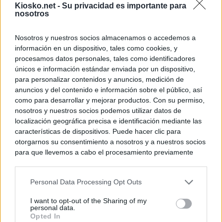
Kiosko.net -
Su privacidad es importante para
nosotros
Nosotros y nuestros socios almacenamos o accedemos a
información en un dispositivo, tales como cookies, y
procesamos datos personales, tales como identificadores
únicos e información estándar enviada por un dispositivo,
para personalizar contenidos y anuncios, medición de
anuncios y del contenido e información sobre el público, así
como para desarrollar y mejorar productos. Con su permiso,
nosotros y nuestros socios podemos utilizar datos de
localización geográfica precisa e identificación mediante las
características de dispositivos. Puede hacer clic para
otorgarnos su consentimiento a nosotros y a nuestros socios
para que llevemos a cabo el procesamiento previamente
descrito. De forma alternativa, puede acceder a información
más detallada y cambiar sus preferencias antes de otorgar o
Personal Data Processing Opt Outs
negar su consentimiento. Tenga en cuenta que algún
procesamiento de sus datos personales puede no requerir
I want to opt-out of the Sharing of my
de su consentimiento, pero usted tiene el derecho de
personal data.
rechazar tal procesamiento. Sus preferencias se aplicarán
Opted In