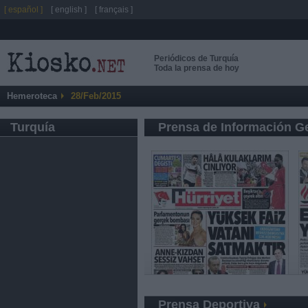
[ español ]
[ english ]
[ français ]
Periódicos de Turquía
Toda la prensa de hoy
Hemeroteca
28/Feb/2015
Turquía
Prensa de Información G
Prensa Deportiva