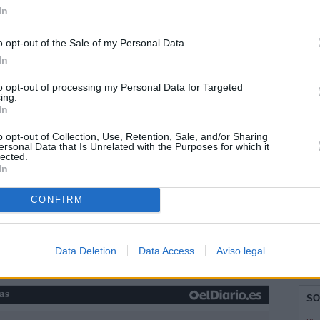
In
o opt-out of the Sale of my Personal Data.
ía
In
to opt-out of processing my Personal Data for Targeted
ing.
In
o opt-out of Collection, Use, Retention, Sale, and/or Sharing
ersonal Data that Is Unrelated with the Purposes for which it
lected.
In
CONFIRM
Data Deletion
Data Access
Aviso legal
ias
SO