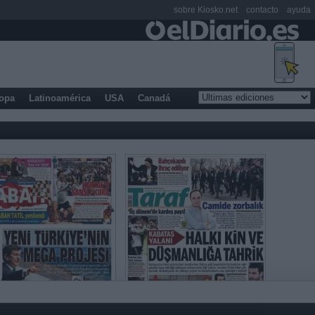
sobre Kiosko.net
contacto
ayuda
opa
Latinoamérica
USA
Canadá