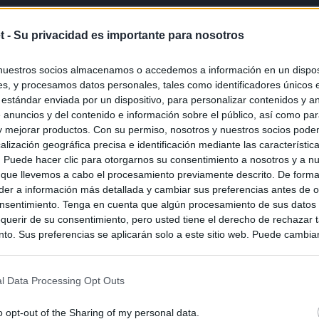
t -
Su privacidad es importante para nosotros
nuestros socios almacenamos o accedemos a información en un disposi
s, y procesamos datos personales, tales como identificadores únicos 
 estándar enviada por un dispositivo, para personalizar contenidos y a
 anuncios y del contenido e información sobre el público, así como pa
 y mejorar productos. Con su permiso, nosotros y nuestros socios podem
alización geográfica precisa e identificación mediante las característic
s. Puede hacer clic para otorgarnos su consentimiento a nosotros y a n
 que llevemos a cabo el procesamiento previamente descrito. De forma 
er a información más detallada y cambiar sus preferencias antes de o
nsentimiento. Tenga en cuenta que algún procesamiento de sus datos
querir de su consentimiento, pero usted tiene el derecho de rechazar t
to. Sus preferencias se aplicarán solo a este sitio web. Puede cambia
s en cualquier momento entrando de nuevo en este sitio web o visitan
privacidad.
l Data Processing Opt Outs
o opt-out of the Sharing of my personal data.