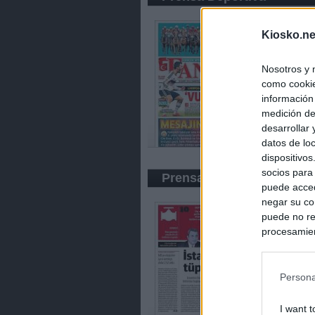
Kiosko.ne
Nosotros y 
como cookie
información
medición de
desarrollar
datos de loc
dispositivo
socios para
Prensa Económica
puede acced
negar su co
puede no re
procesamien
preferencia
política de 
Persona
I want t