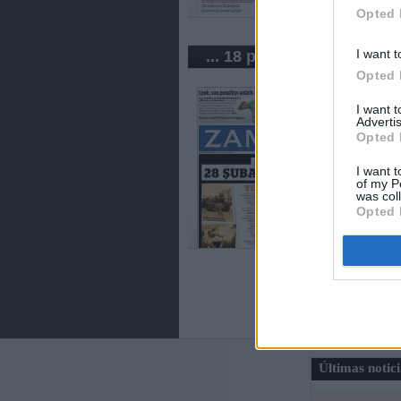
Opted 
I want t
... 18 periódicos de Turqu
Opted 
I want 
Advertis
Opted 
I want t
of my P
was col
Opted 
Últimas notic