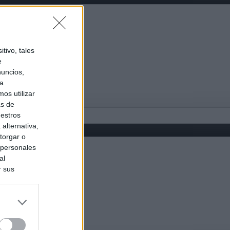
tivo, tales
e
nuncios,
ra
os utilizar
as de
uestros
alternativa,
torgar o
 personales
al
r sus
do nuestra