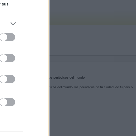
r sus
do nuestra
BRE KIOSKO.NET
sko.net
es la puerta de entrada a los periódicos del mundo.
ega por las portadas de los periódicos del mundo: los periódicos de tu ciudad, de tu país o
 otro extremo del mundo.
GUENOS