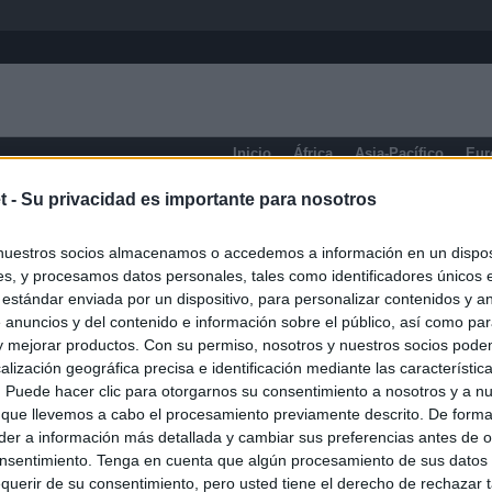
Inicio
África
Asia-Pacífico
Eur
t -
Su privacidad es importante para nosotros
Manitoba
nuestros socios almacenamos o accedemos a información en un disposi
s, y procesamos datos personales, tales como identificadores únicos 
 estándar enviada por un dispositivo, para personalizar contenidos y a
 anuncios y del contenido e información sobre el público, así como pa
 y mejorar productos. Con su permiso, nosotros y nuestros socios podem
alización geográfica precisa e identificación mediante las característic
s. Puede hacer clic para otorgarnos su consentimiento a nosotros y a n
 que llevemos a cabo el procesamiento previamente descrito. De forma 
er a información más detallada y cambiar sus preferencias antes de o
nsentimiento. Tenga en cuenta que algún procesamiento de sus datos
querir de su consentimiento, pero usted tiene el derecho de rechazar t