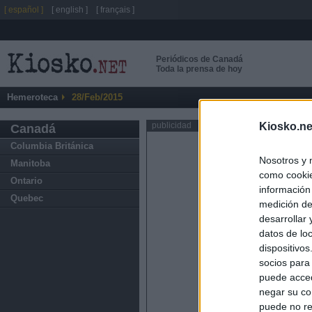
[ español ]
[ english ]
[ français ]
Periódicos de Canadá
Toda la prensa de hoy
Hemeroteca
28/Feb/2015
Kiosko.ne
publicidad
Canadá
Columbia Británica
Nosotros y 
Manitoba
como cookie
Ontario
información
Quebec
medición de
desarrollar
datos de loc
dispositivo
socios para
puede acced
negar su co
puede no re