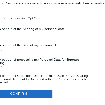
to. Sus preferencias se aplicarán solo a este sitio web. Puede cambia
s en cualquier momento entrando de nuevo en este sitio web o visitan
privacidad.
l Data Processing Opt Outs
o opt-out of the Sharing of my personal data.
In
o opt-out of the Sale of my Personal Data.
ias
In
SO
to opt-out of processing my Personal Data for Targeted
Kio
 la alerta en Ceuta y estrecha la coordinación con Marruecos
ing.
adas a cruzar la frontera
In
Nav
del
o opt-out of Collection, Use, Retention, Sale, and/or Sharing
esión sobre el PP por la acogida de los menores de Ceuta en las
SÍ
ersonal Data that Is Unrelated with the Purposes for which it
e gobiernan en coalición
lected.
In
iar a los menores migrantes
CONFIRM
rices y ADN: dentro de la oficina que busca a los desaparecidos de