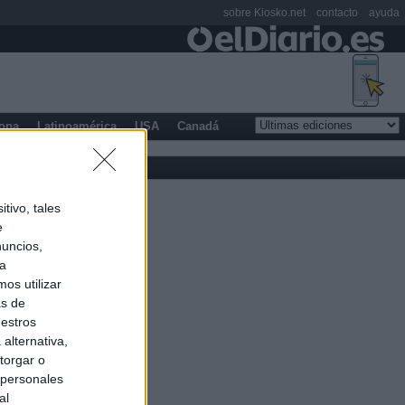
sobre Kiosko.net
contacto
ayuda
opa
Latinoamérica
USA
Canadá
tivo, tales
e
nuncios,
ra
os utilizar
as de
uestros
alternativa,
torgar o
 personales
al