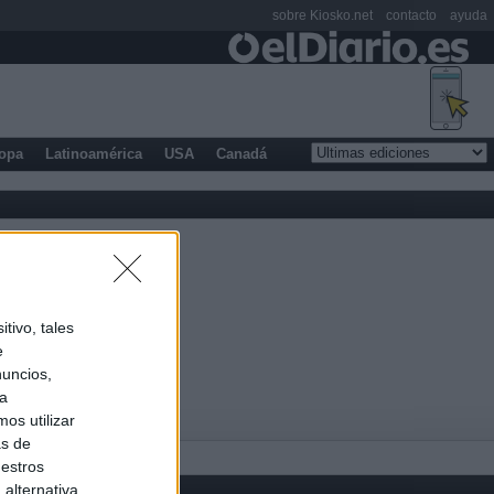
sobre Kiosko.net
contacto
ayuda
opa
Latinoamérica
USA
Canadá
tivo, tales
e
nuncios,
ra
os utilizar
as de
uestros
alternativa,