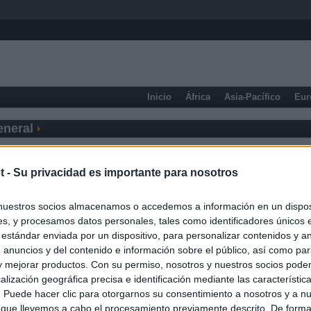
Inicio
África
Asia-Pacífico
Eur
eneral
t -
Su privacidad es importante para nosotros
nuestros socios almacenamos o accedemos a información en un disposi
s, y procesamos datos personales, tales como identificadores únicos 
 estándar enviada por un dispositivo, para personalizar contenidos y a
 anuncios y del contenido e información sobre el público, así como pa
 y mejorar productos. Con su permiso, nosotros y nuestros socios podem
alización geográfica precisa e identificación mediante las característic
s. Puede hacer clic para otorgarnos su consentimiento a nosotros y a n
 que llevemos a cabo el procesamiento previamente descrito. De forma 