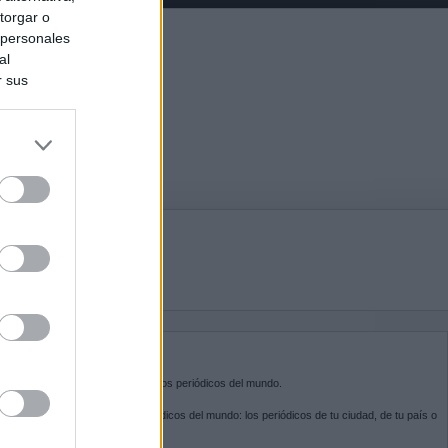
torgar o
 personales
al
r sus
do nuestra
BRE KIOSKO.NET
sko.net
es la puerta de entrada a los periódicos del mundo.
ega por las portadas de los periódicos del mundo: los periódicos de tu ciudad, de tu país o
 otro extremo del mundo.