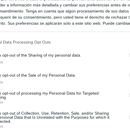
er a información más detallada y cambiar sus preferencias antes de o
nsentimiento. Tenga en cuenta que algún procesamiento de sus datos
querir de su consentimiento, pero usted tiene el derecho de rechazar t
to. Sus preferencias se aplicarán solo a este sitio web. Puede cambia
s en cualquier momento entrando de nuevo en este sitio web o visitan
privacidad.
l Data Processing Opt Outs
o opt-out of the Sharing of my personal data.
In
o opt-out of the Sale of my Personal Data.
In
to opt-out of processing my Personal Data for Targeted
ing.
ias
SO
In
Kio
 de Ayuso de las instituciones de la Comunidad de Madrid
o opt-out of Collection, Use, Retention, Sale, and/or Sharing
ersonal Data that Is Unrelated with the Purposes for which it
Nav
lected.
del
Ayuso pone a la venta el inmueble de Gran Vía más caro que
In