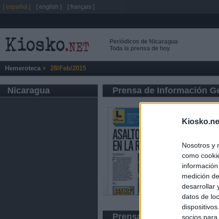
[ español ]
[ english ]
[ français ]
Periódicos de Nicaragua
Toda la prensa de hoy
Hemeroteca
28/Feb/2015
Nicaragua
Prensa de Información G
Kiosko.ne
Nosotros y 
como cookie
información
medición de
desarrollar
datos de loc
dispositivo
Prensa Popular
socios para