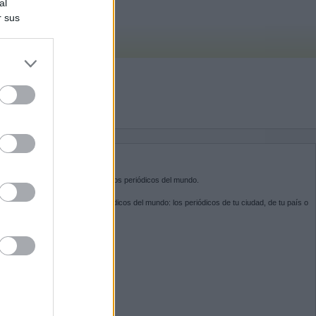
al
r sus
do nuestra
BRE KIOSKO.NET
sko.net
es la puerta de entrada a los periódicos del mundo.
ega por las portadas de los periódicos del mundo: los periódicos de tu ciudad, de tu país o
 otro extremo del mundo.
GUENOS