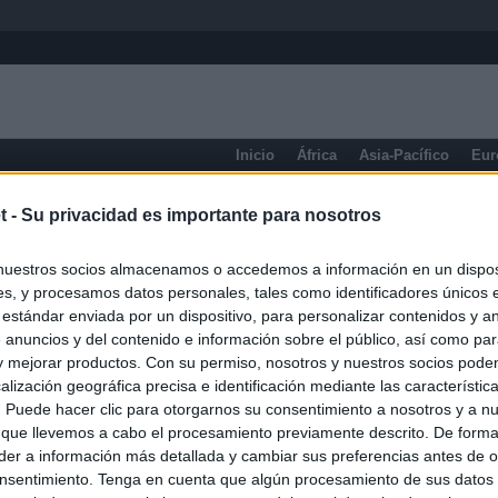
Inicio
África
Asia-Pacífico
Eur
eneral
t -
Su privacidad es importante para nosotros
nuestros socios almacenamos o accedemos a información en un disposi
s, y procesamos datos personales, tales como identificadores únicos 
 estándar enviada por un dispositivo, para personalizar contenidos y a
 anuncios y del contenido e información sobre el público, así como pa
 y mejorar productos. Con su permiso, nosotros y nuestros socios podem
alización geográfica precisa e identificación mediante las característic
s. Puede hacer clic para otorgarnos su consentimiento a nosotros y a n
 que llevemos a cabo el procesamiento previamente descrito. De forma 
er a información más detallada y cambiar sus preferencias antes de o
nsentimiento. Tenga en cuenta que algún procesamiento de sus datos