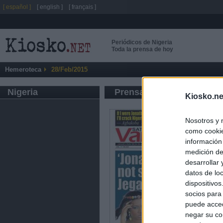
[ español ]
[ english ]
[ français ]
Periódicos de Nigeria
Toda la prensa de hoy
Hemeroteca
28/Feb/2015
Nigeria
Prensa de Información G
Kiosko.ne
Nosotros y 
como cookie
información
medición de
desarrollar
datos de loc
dispositivo
socios para
puede acced
negar su co