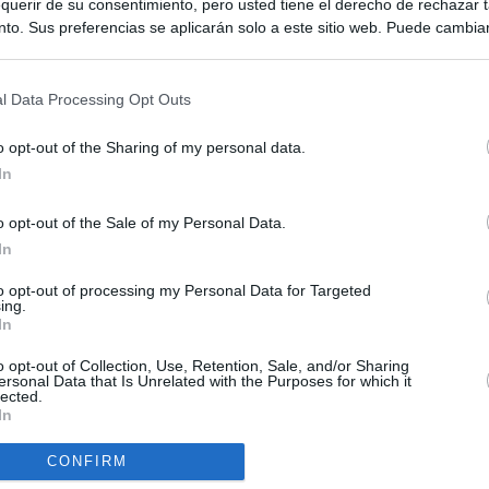
querir de su consentimiento, pero usted tiene el derecho de rechazar t
to. Sus preferencias se aplicarán solo a este sitio web. Puede cambia
s en cualquier momento entrando de nuevo en este sitio web o visitan
privacidad.
l Data Processing Opt Outs
o opt-out of the Sharing of my personal data.
In
o opt-out of the Sale of my Personal Data.
ias
SO
In
Kio
n ultimátum a Italia: o levanta los controles a viajeros de
to opt-out of processing my Personal Data for Targeted
ará "medidas proporcionales"
ing.
Nav
In
del
el ultimátum del Gobierno y mantiene los controles a viajeros de
SÍ
o opt-out of Collection, Use, Retention, Sale, and/or Sharing
 15 de agosto: "No aceptamos imposiciones"
ersonal Data that Is Unrelated with the Purposes for which it
lected.
In
haza el intento del PP de que los ministros acudan al Senado en
isis de Ceuta
CONFIRM