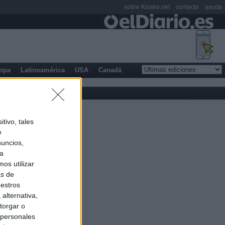
sobre Kiosko.net
contacto
ayuda
opa
Latinoamérica
USA
Canadá
tivo, tales
e
nuncios,
ra
os utilizar
as de
uestros
alternativa,
torgar o
 personales