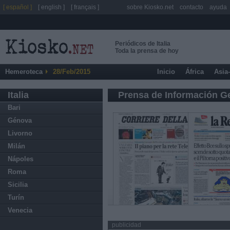
[ español ]
[ english ]
[ français ]
sobre Kiosko.net
contacto
ayuda
Periódicos de Italia
Toda la prensa de hoy
Hemeroteca
28/Feb/2015
Inicio
África
Asia
Italia
Prensa de Información G
Bari
Génova
Livorno
Milán
Nápoles
Roma
Sicilia
Turín
Venecia
publicidad