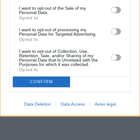
solo a este sitio web. Puede cambiar sus preferencias en
I want to opt-out of the Sale of my
cualquier momento entrando de nuevo en este sitio web o
Personal Data.
visitando nuestra política de privacidad.
Opted In
I want to opt-out of processing my
Personal Data for Targeted Advertising.
Opted In
I want to opt-out of Collection, Use,
Retention, Sale, and/or Sharing of my
Personal Data that Is Unrelated with the
Purposes for which it was collected.
Opted In
CONFIRM
Data Deletion
Data Access
Aviso legal