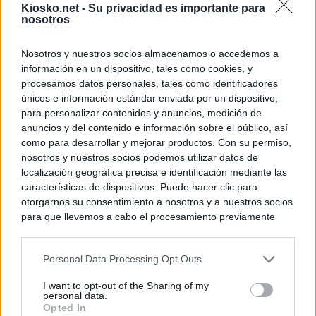
Kiosko.net -
Su privacidad es importante para
El Gobierno rech
nosotros
ministros acudan 
de Ceuta
Nosotros y nuestros socios almacenamos o accedemos a
información en un dispositivo, tales como cookies, y
© Kiosko.net
Aviso Legal
Privacidad y Cookies
procesamos datos personales, tales como identificadores
únicos e información estándar enviada por un dispositivo,
para personalizar contenidos y anuncios, medición de
anuncios y del contenido e información sobre el público, así
como para desarrollar y mejorar productos. Con su permiso,
nosotros y nuestros socios podemos utilizar datos de
localización geográfica precisa e identificación mediante las
características de dispositivos. Puede hacer clic para
otorgarnos su consentimiento a nosotros y a nuestros socios
para que llevemos a cabo el procesamiento previamente
descrito. De forma alternativa, puede acceder a información
más detallada y cambiar sus preferencias antes de otorgar o
Personal Data Processing Opt Outs
negar su consentimiento. Tenga en cuenta que algún
procesamiento de sus datos personales puede no requerir
I want to opt-out of the Sharing of my
de su consentimiento, pero usted tiene el derecho de
personal data.
rechazar tal procesamiento. Sus preferencias se aplicarán
Opted In