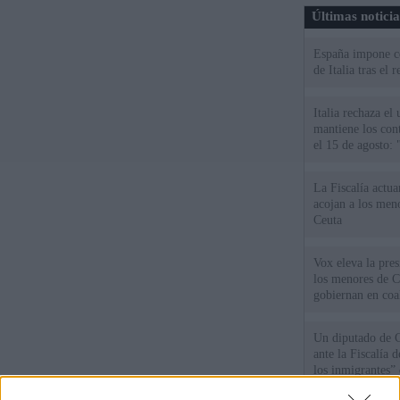
Últimas notici
España impone co
de Italia tras el
Italia rechaza e
mantiene los cont
el 15 de agosto:
La Fiscalía actu
acojan a los meno
Ceuta
Vox eleva la pres
los menores de C
gobiernan en coa
Un diputado de 
ante la Fiscalía 
los inmigrantes”