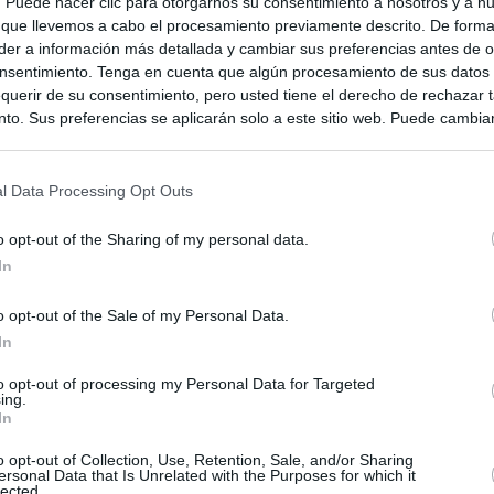
s. Puede hacer clic para otorgarnos su consentimiento a nosotros y a n
 que llevemos a cabo el procesamiento previamente descrito. De forma 
er a información más detallada y cambiar sus preferencias antes de o
dá
nsentimiento. Tenga en cuenta que algún procesamiento de sus datos
querir de su consentimiento, pero usted tiene el derecho de rechazar t
to. Sus preferencias se aplicarán solo a este sitio web. Puede cambia
s en cualquier momento entrando de nuevo en este sitio web o visitan
privacidad.
l Data Processing Opt Outs
o opt-out of the Sharing of my personal data.
In
o opt-out of the Sale of my Personal Data.
In
to opt-out of processing my Personal Data for Targeted
ing.
In
ias
SO
o opt-out of Collection, Use, Retention, Sale, and/or Sharing
ersonal Data that Is Unrelated with the Purposes for which it
Kio
 que Ayuso señaló por la compra del ático: "Lo que no se dice es
lected.