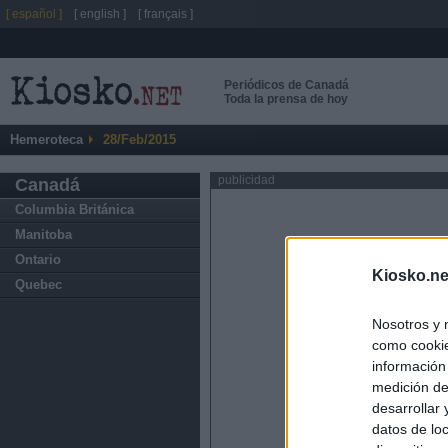
[ español ]
[ english ]
[ français ]
Periódicos de Canadá
Toda la prensa de hoy
Hemeroteca
28/Feb/2015
publicidad
Canadá
Columbia Británica
Manitoba
Ontario
Kiosko.ne
Quebec
Nosotros y 
como cookie
información
medición de
desarrollar
datos de loc