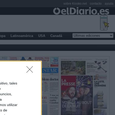
sobre Kiosko.net
contacto
ayuda
opa
Latinoamérica
USA
Canadá
tivo, tales
e
nuncios,
ra
os utilizar
as de