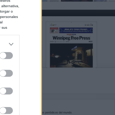
uestros
alternativa,
torgar o
 personales
al
r sus
do nuestra
BRE KIOSKO.NET
sko.net
es la puerta de entrada a los periódicos del mundo.