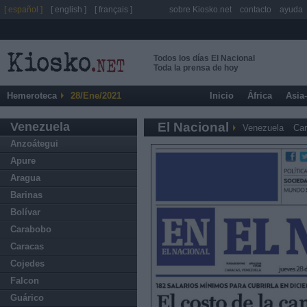
[ español ]
[ english ]
[ français ]
sobre Kiosko.net
contacto
ayuda
Todos los días El Nacional
Toda la prensa de hoy
Hemeroteca
28/Ene/2021
Inicio
África
Asia
Venezuela
El Nacional
Venezuela
Ca
Anzoátegui
Apure
Aragua
Barinas
Bolívar
Carabobo
Caracas
Cojedes
Falcon
Guárico