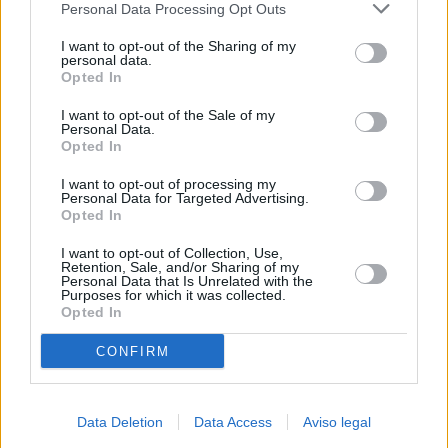
Personal Data Processing Opt Outs
negar su consentimiento. Tenga en cuenta que algún
procesamiento de sus datos personales puede no requerir
I want to opt-out of the Sharing of my
de su consentimiento, pero usted tiene el derecho de
personal data.
rechazar tal procesamiento. Sus preferencias se aplicarán
Opted In
solo a este sitio web. Puede cambiar sus preferencias en
I want to opt-out of the Sale of my
cualquier momento entrando de nuevo en este sitio web o
Personal Data.
visitando nuestra política de privacidad.
Opted In
I want to opt-out of processing my
Personal Data for Targeted Advertising.
Opted In
I want to opt-out of Collection, Use,
Retention, Sale, and/or Sharing of my
Personal Data that Is Unrelated with the
Purposes for which it was collected.
Opted In
CONFIRM
Data Deletion
Data Access
Aviso legal