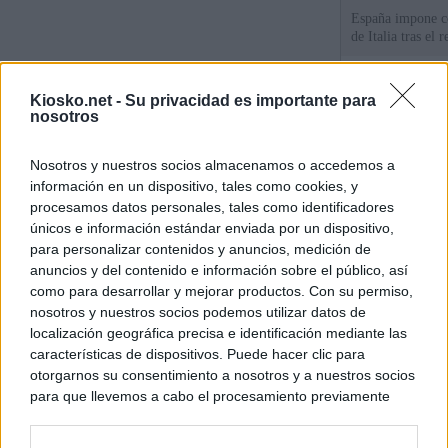
España impone co
de Italia tras el
Qué hay detrás d
Kiosko.net -
Su privacidad es importante para
España por la cri
nosotros
Sira Rego: "Es i
Nosotros y nuestros socios almacenamos o accedemos a
personas se muev
información en un dispositivo, tales como cookies, y
algo"
procesamos datos personales, tales como identificadores
únicos e información estándar enviada por un dispositivo,
para personalizar contenidos y anuncios, medición de
© Kiosko.net
Aviso Legal
Privacidad y Cookies
anuncios y del contenido e información sobre el público, así
como para desarrollar y mejorar productos. Con su permiso,
nosotros y nuestros socios podemos utilizar datos de
localización geográfica precisa e identificación mediante las
características de dispositivos. Puede hacer clic para
otorgarnos su consentimiento a nosotros y a nuestros socios
para que llevemos a cabo el procesamiento previamente
descrito. De forma alternativa, puede acceder a información
más detallada y cambiar sus preferencias antes de otorgar o