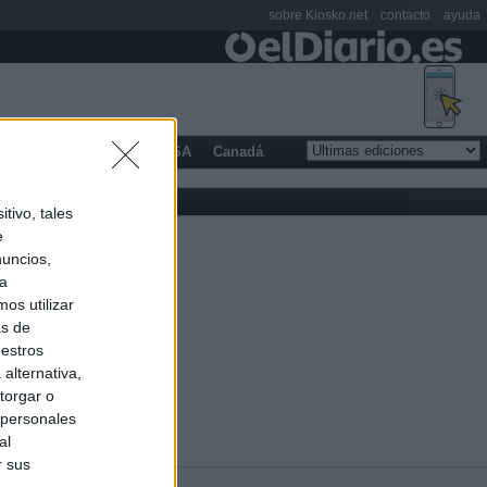
sobre Kiosko.net
contacto
ayuda
opa
Latinoamérica
USA
Canadá
tivo, tales
e
nuncios,
ra
os utilizar
as de
uestros
alternativa,
torgar o
 personales
al
r sus