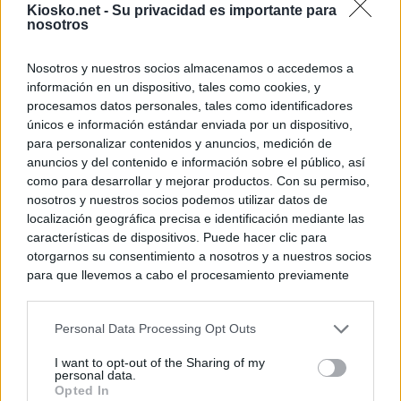
Kiosko.net -
Su privacidad es importante para
nosotros
Nosotros y nuestros socios almacenamos o accedemos a
información en un dispositivo, tales como cookies, y
procesamos datos personales, tales como identificadores
únicos e información estándar enviada por un dispositivo,
para personalizar contenidos y anuncios, medición de
anuncios y del contenido e información sobre el público, así
como para desarrollar y mejorar productos. Con su permiso,
nosotros y nuestros socios podemos utilizar datos de
localización geográfica precisa e identificación mediante las
características de dispositivos. Puede hacer clic para
otorgarnos su consentimiento a nosotros y a nuestros socios
para que llevemos a cabo el procesamiento previamente
descrito. De forma alternativa, puede acceder a información
más detallada y cambiar sus preferencias antes de otorgar o
Personal Data Processing Opt Outs
negar su consentimiento. Tenga en cuenta que algún
procesamiento de sus datos personales puede no requerir
I want to opt-out of the Sharing of my
de su consentimiento, pero usted tiene el derecho de
personal data.
rechazar tal procesamiento. Sus preferencias se aplicarán
Opted In