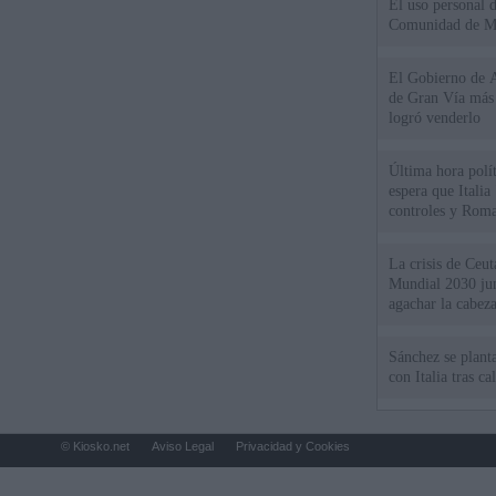
El uso personal d
Comunidad de M
El Gobierno de A
de Gran Vía más
logró venderlo
Última hora polít
espera que Italia
controles y Roma
La crisis de Ceuta
Mundial 2030 ju
agachar la cabez
Sánchez se plant
con Italia tras c
© Kiosko.net
Aviso Legal
Privacidad y Cookies