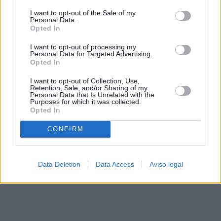
solo a este sitio web. Puede cambiar sus preferencias en
I want to opt-out of the Sale of my
cualquier momento entrando de nuevo en este sitio web o
Personal Data.
visitando nuestra política de privacidad.
Opted In
I want to opt-out of processing my
Personal Data for Targeted Advertising.
Opted In
I want to opt-out of Collection, Use,
Retention, Sale, and/or Sharing of my
Personal Data that Is Unrelated with the
Purposes for which it was collected.
Opted In
CONFIRM
Data Deletion
Data Access
Aviso legal