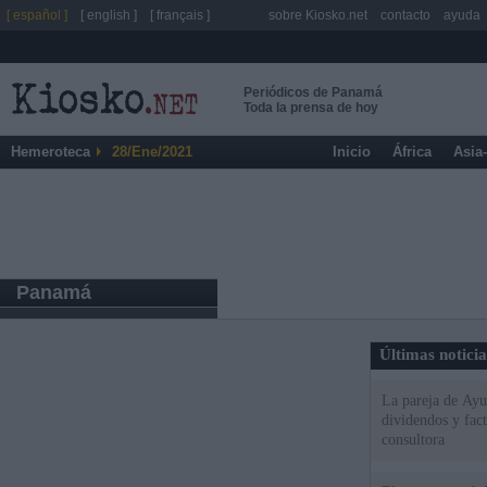
[ español ]
[ english ]
[ français ]
sobre Kiosko.net
contacto
ayuda
Periódicos de Panamá
Toda la prensa de hoy
Hemeroteca
28/Ene/2021
Inicio
África
Asia
Panamá
Últimas notici
La pareja de Ayu
dividendos y fac
consultora