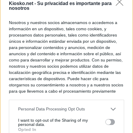
Kiosko.net -
Su privacidad es importante para
nosotros
Nosotros y nuestros socios almacenamos o accedemos a
información en un dispositivo, tales como cookies, y
procesamos datos personales, tales como identificadores
únicos e información estándar enviada por un dispositivo,
para personalizar contenidos y anuncios, medición de
anuncios y del contenido e información sobre el público, así
como para desarrollar y mejorar productos. Con su permiso,
nosotros y nuestros socios podemos utilizar datos de
localización geográfica precisa e identificación mediante las
características de dispositivos. Puede hacer clic para
otorgarnos su consentimiento a nosotros y a nuestros socios
para que llevemos a cabo el procesamiento previamente
descrito. De forma alternativa, puede acceder a información
más detallada y cambiar sus preferencias antes de otorgar o
Personal Data Processing Opt Outs
negar su consentimiento. Tenga en cuenta que algún
procesamiento de sus datos personales puede no requerir
I want to opt-out of the Sharing of my
de su consentimiento, pero usted tiene el derecho de
personal data.
rechazar tal procesamiento. Sus preferencias se aplicarán
Opted In