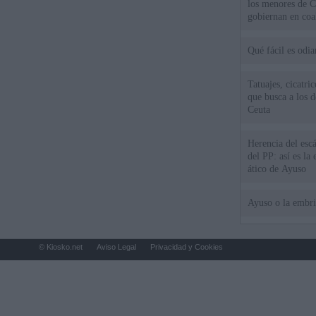
los menores de C
gobiernan en coa
Qué fácil es odi
Tatuajes, cicatri
que busca a los d
Ceuta
Herencia del esc
del PP: así es l
ático de Ayuso
Ayuso o la embr
© Kiosko.net
Aviso Legal
Privacidad y Cookies