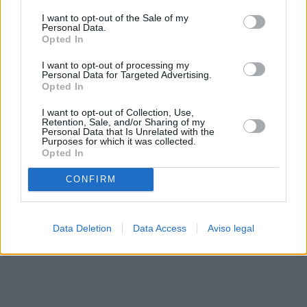
solo a este sitio web. Puede cambiar sus preferencias en
I want to opt-out of the Sale of my
cualquier momento entrando de nuevo en este sitio web o
Personal Data.
visitando nuestra política de privacidad.
Opted In
I want to opt-out of processing my
Personal Data for Targeted Advertising.
Opted In
I want to opt-out of Collection, Use,
Retention, Sale, and/or Sharing of my
Personal Data that Is Unrelated with the
Purposes for which it was collected.
Opted In
CONFIRM
Data Deletion
Data Access
Aviso legal