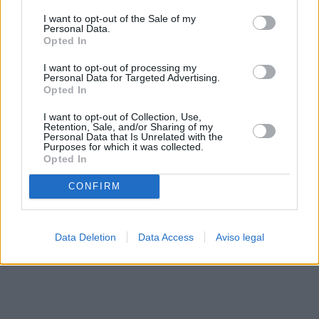
solo a este sitio web. Puede cambiar sus preferencias en
I want to opt-out of the Sale of my
cualquier momento entrando de nuevo en este sitio web o
Personal Data.
visitando nuestra política de privacidad.
Opted In
I want to opt-out of processing my
Personal Data for Targeted Advertising.
Opted In
I want to opt-out of Collection, Use,
Retention, Sale, and/or Sharing of my
Personal Data that Is Unrelated with the
Purposes for which it was collected.
Opted In
CONFIRM
Data Deletion
Data Access
Aviso legal