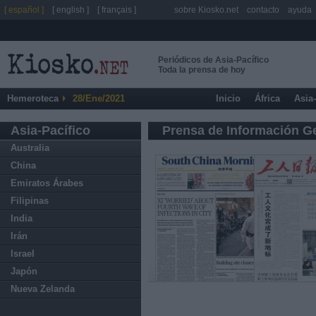
[ español ]
[ english ]
[ français ]
sobre Kiosko.net
contacto
ayuda
Periódicos de Asia-Pacífico
Toda la prensa de hoy
Hemeroteca
28/Ene/2021
Inicio
África
Asia
Asia-Pacífico
Prensa de Información G
Australia
China
Emiratos Árabes
Filipinas
India
Irán
Israel
Japón
Nueva Zelanda