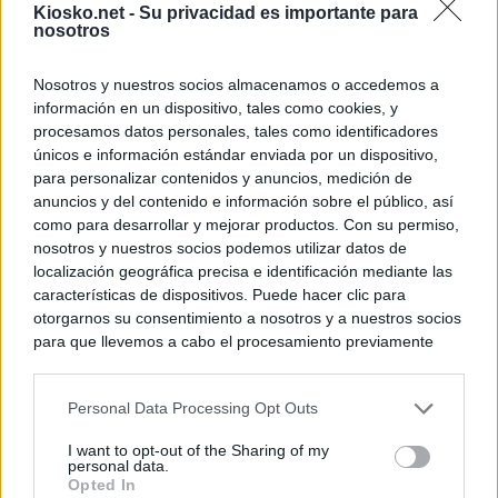
Kiosko.net -
Su privacidad es importante para
nosotros
Nosotros y nuestros socios almacenamos o accedemos a
información en un dispositivo, tales como cookies, y
procesamos datos personales, tales como identificadores
únicos e información estándar enviada por un dispositivo,
para personalizar contenidos y anuncios, medición de
anuncios y del contenido e información sobre el público, así
como para desarrollar y mejorar productos. Con su permiso,
nosotros y nuestros socios podemos utilizar datos de
localización geográfica precisa e identificación mediante las
características de dispositivos. Puede hacer clic para
otorgarnos su consentimiento a nosotros y a nuestros socios
para que llevemos a cabo el procesamiento previamente
descrito. De forma alternativa, puede acceder a información
más detallada y cambiar sus preferencias antes de otorgar o
Personal Data Processing Opt Outs
negar su consentimiento. Tenga en cuenta que algún
procesamiento de sus datos personales puede no requerir
I want to opt-out of the Sharing of my
de su consentimiento, pero usted tiene el derecho de
personal data.
rechazar tal procesamiento. Sus preferencias se aplicarán
Opted In