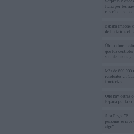
Sorpresa y dudas 
Italia por los nu
esperábamos peo
España impone co
de Italia tras el
Última hora polít
que los controles
son aleatorios y 
Más de 800.000 t
residentes en Can
fronterizo
Qué hay detrás d
España por la cri
Sira Rego: "Es i
personas se muev
algo"