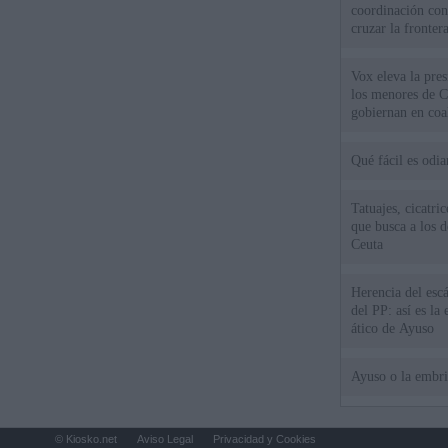
coordinación con
cruzar la fronter
Vox eleva la pres
los menores de C
gobiernan en coa
Qué fácil es odi
Tatuajes, cicatri
que busca a los d
Ceuta
Herencia del esc
del PP: así es l
ático de Ayuso
Ayuso o la embr
© Kiosko.net
Aviso Legal
Privacidad y Cookies