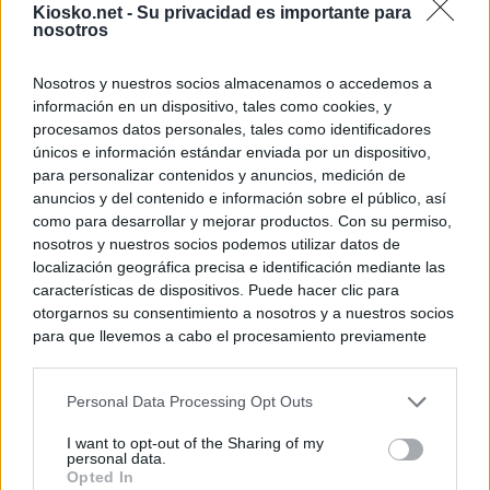
Kiosko.net -
Su privacidad es importante para
nosotros
Nosotros y nuestros socios almacenamos o accedemos a
información en un dispositivo, tales como cookies, y
procesamos datos personales, tales como identificadores
únicos e información estándar enviada por un dispositivo,
para personalizar contenidos y anuncios, medición de
anuncios y del contenido e información sobre el público, así
como para desarrollar y mejorar productos. Con su permiso,
nosotros y nuestros socios podemos utilizar datos de
localización geográfica precisa e identificación mediante las
características de dispositivos. Puede hacer clic para
otorgarnos su consentimiento a nosotros y a nuestros socios
para que llevemos a cabo el procesamiento previamente
descrito. De forma alternativa, puede acceder a información
más detallada y cambiar sus preferencias antes de otorgar o
Personal Data Processing Opt Outs
negar su consentimiento. Tenga en cuenta que algún
procesamiento de sus datos personales puede no requerir
I want to opt-out of the Sharing of my
de su consentimiento, pero usted tiene el derecho de
personal data.
rechazar tal procesamiento. Sus preferencias se aplicarán
Opted In