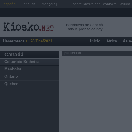
[ español ]
[ english ]
[ français ]
sobre Kiosko.net
contacto
ayuda
Periódicos de Canadá
Toda la prensa de hoy
Hemeroteca
28/Ene/2021
Inicio
África
Asia
publicidad
Canadá
Columbia Británica
Manitoba
Ontario
Quebec