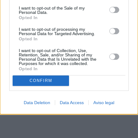
solo a este sitio web. Puede cambiar sus preferencias en
I want to opt-out of the Sale of my
cualquier momento entrando de nuevo en este sitio web o
Personal Data.
visitando nuestra política de privacidad.
Opted In
I want to opt-out of processing my
Personal Data for Targeted Advertising.
Opted In
I want to opt-out of Collection, Use,
Retention, Sale, and/or Sharing of my
Personal Data that Is Unrelated with the
Purposes for which it was collected.
Opted In
CONFIRM
Data Deletion
Data Access
Aviso legal