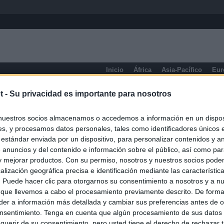
Inicio
África
Asia-Pacífico
Eur
Columbia Británica
t -
Su privacidad es importante para nosotros
nuestros socios almacenamos o accedemos a información en un disposi
s, y procesamos datos personales, tales como identificadores únicos 
 estándar enviada por un dispositivo, para personalizar contenidos y a
 anuncios y del contenido e información sobre el público, así como pa
 y mejorar productos. Con su permiso, nosotros y nuestros socios podem
alización geográfica precisa e identificación mediante las característic
s. Puede hacer clic para otorgarnos su consentimiento a nosotros y a n
 que llevemos a cabo el procesamiento previamente descrito. De forma 
er a información más detallada y cambiar sus preferencias antes de o
nsentimiento. Tenga en cuenta que algún procesamiento de sus datos
querir de su consentimiento, pero usted tiene el derecho de rechazar t