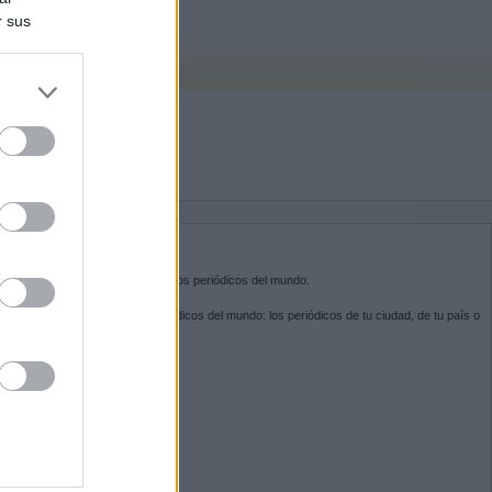
r sus
do nuestra
BRE KIOSKO.NET
sko.net
es la puerta de entrada a los periódicos del mundo.
ega por las portadas de los periódicos del mundo: los periódicos de tu ciudad, de tu país o
 otro extremo del mundo.
GUENOS