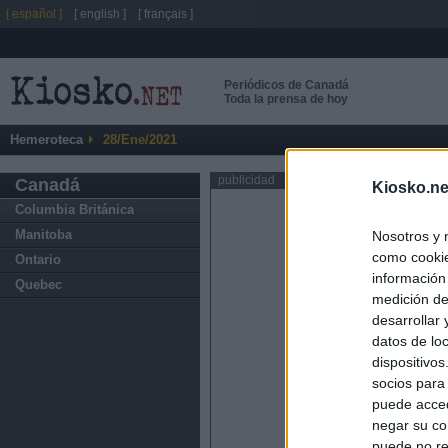
[ español ]
[ english ]
[ français ]
Periódicos de Canadá
Toda la prensa de hoy
Hemeroteca
28/Ene/2021
publicidad
Canadá
Kiosko.ne
Columbia Británica
Manitoba
Nosotros y 
como cookie
Ontario
información
Quebec
medición de
desarrollar
datos de loc
dispositivo
socios para
puede acced
negar su co
puede no re