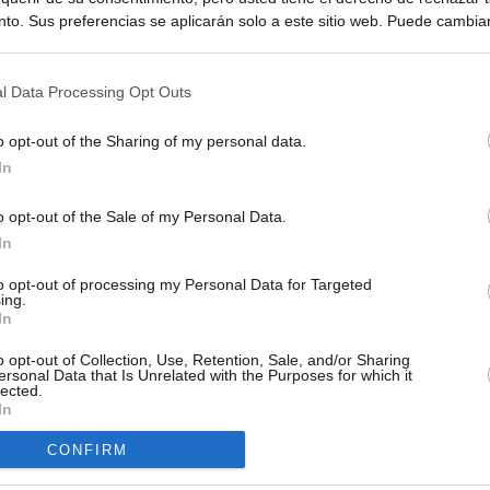
to. Sus preferencias se aplicarán solo a este sitio web. Puede cambia
s en cualquier momento entrando de nuevo en este sitio web o visitan
privacidad.
l Data Processing Opt Outs
o opt-out of the Sharing of my personal data.
In
o opt-out of the Sale of my Personal Data.
ias
In
SO
Kio
 entre los viajeros procedentes de Italia por los nuevos
to opt-out of processing my Personal Data for Targeted
ing.
 lo esperábamos peor"
Nav
In
del
tica, en directo: Interior reitera que los controles a viajeros
o opt-out of Collection, Use, Retention, Sale, and/or Sharing
SÍ
alia son aleatorios y no sistemáticos
ersonal Data that Is Unrelated with the Purposes for which it
lected.
In
turistas y unos 60.000 italianos residentes en Canarias tendrán
ol fronterizo
CONFIRM