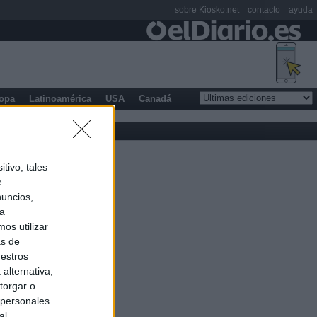
sobre Kiosko.net
contacto
ayuda
opa
Latinoamérica
USA
Canadá
tivo, tales
e
nuncios,
ra
os utilizar
as de
uestros
alternativa,
torgar o
 personales
al