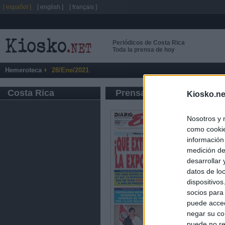
[ español ]
[ english ]
[ français ]
Periódicos de Costa Rica
Toda la prensa de hoy
Hemeroteca
28/Ene/2021
Costa Rica
Prensa de Información G
Kiosko.ne
Nosotros y 
como cookie
información
medición de
desarrollar
datos de loc
dispositivo
socios para
puede acced
negar su co
puede no re