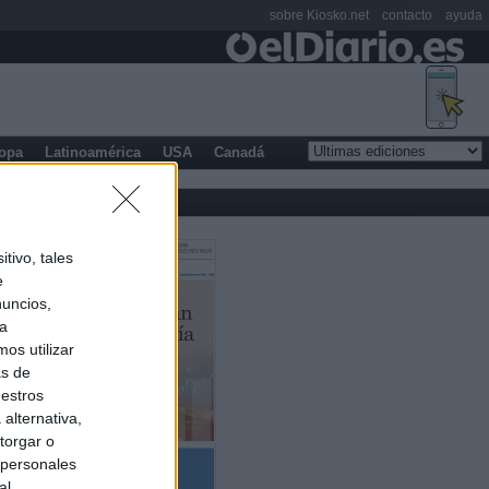
sobre Kiosko.net
contacto
ayuda
opa
Latinoamérica
USA
Canadá
tivo, tales
e
nuncios,
ra
os utilizar
as de
uestros
alternativa,
torgar o
 personales
al