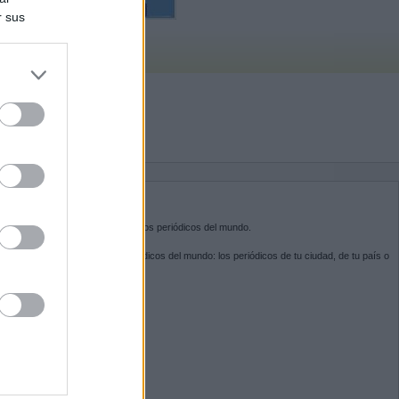
r sus
do nuestra
BRE KIOSKO.NET
sko.net
es la puerta de entrada a los periódicos del mundo.
ega por las portadas de los periódicos del mundo: los periódicos de tu ciudad, de tu país o
 otro extremo del mundo.
GUENOS