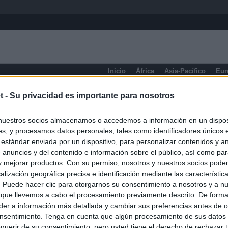
Inicio
África
Asia-Pacífico
Eur
eneral
t -
Su privacidad es importante para nosotros
nuestros socios almacenamos o accedemos a información en un disposi
s, y procesamos datos personales, tales como identificadores únicos 
 estándar enviada por un dispositivo, para personalizar contenidos y a
 anuncios y del contenido e información sobre el público, así como pa
 y mejorar productos. Con su permiso, nosotros y nuestros socios podem
alización geográfica precisa e identificación mediante las característic
s. Puede hacer clic para otorgarnos su consentimiento a nosotros y a n
 que llevemos a cabo el procesamiento previamente descrito. De forma 
er a información más detallada y cambiar sus preferencias antes de o
nsentimiento. Tenga en cuenta que algún procesamiento de sus datos
querir de su consentimiento, pero usted tiene el derecho de rechazar t