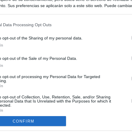
to. Sus preferencias se aplicarán solo a este sitio web. Puede cambia
s en cualquier momento entrando de nuevo en este sitio web o visitan
privacidad.
l Data Processing Opt Outs
o opt-out of the Sharing of my personal data.
In
o opt-out of the Sale of my Personal Data.
ias
In
SO
Kio
 que el ático comprado por la Comunidad de Madrid no era para
to opt-out of processing my Personal Data for Targeted
ing.
Sería muy poco inteligente"
Nav
In
del
Ayuso compró el ático de Chamberí por 6,3 millones de euros
o opt-out of Collection, Use, Retention, Sale, and/or Sharing
SÍ
ersonal Data that Is Unrelated with the Purposes for which it
lected.
uso: cómo ha cambiado su discurso sobre el ático de la
In
Madrid en una semana
CONFIRM
ica del ático de lujo solo ha comprado dos inmuebles en los