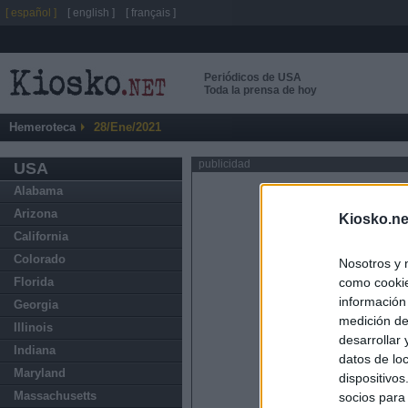
[ español ]
[ english ]
[ français ]
Periódicos de USA
Toda la prensa de hoy
Hemeroteca
28/Ene/2021
publicidad
USA
Alabama
Arizona
Kiosko.ne
California
Colorado
Nosotros y 
como cookie
Florida
información
Georgia
medición de
Illinois
desarrollar
Indiana
datos de loc
Maryland
dispositivo
Massachusetts
socios para