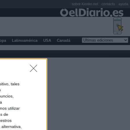
sobre Kiosko.net
contacto
ayuda
opa
Latinoamérica
USA
Canadá
tivo, tales
e
nuncios,
ra
os utilizar
as de
uestros
alternativa,