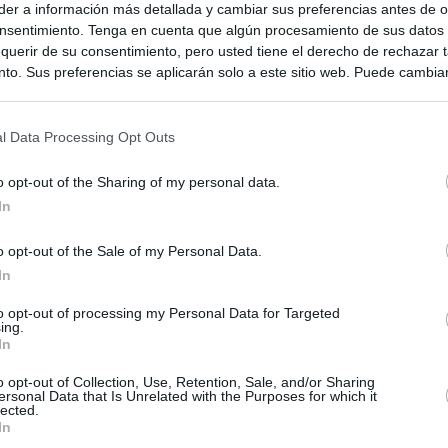
er a información más detallada y cambiar sus preferencias antes de o
nsentimiento. Tenga en cuenta que algún procesamiento de sus datos
querir de su consentimiento, pero usted tiene el derecho de rechazar t
to. Sus preferencias se aplicarán solo a este sitio web. Puede cambia
s en cualquier momento entrando de nuevo en este sitio web o visitan
privacidad.
l Data Processing Opt Outs
o opt-out of the Sharing of my personal data.
In
o opt-out of the Sale of my Personal Data.
In
ias
to opt-out of processing my Personal Data for Targeted
SO
ing.
In
Kio
Ayuso no puede destinar directamente la venta del ático de
as por los incendios
o opt-out of Collection, Use, Retention, Sale, and/or Sharing
Nav
del
ersonal Data that Is Unrelated with the Purposes for which it
lected.
uso: cómo ha cambiado su discurso sobre el ático de la
In
SÍ
Madrid en una semana