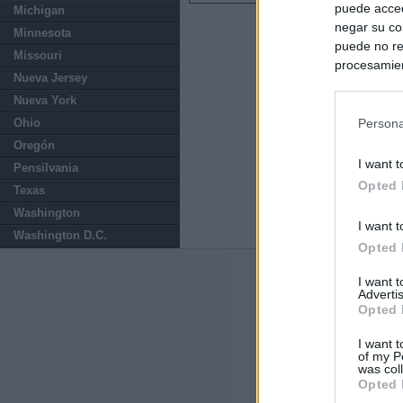
puede acced
Michigan
negar su co
Minnesota
puede no re
Missouri
procesamien
Nueva Jersey
preferencia
Nueva York
política de 
Ohio
Persona
Oregón
I want t
Pensilvania
Opted 
Texas
Washington
I want t
Washington D.C.
Opted 
Últimas notic
I want 
Advertis
Opted 
El Gobierno de 
Chamberí a ayud
I want t
of my P
was col
Ayuso contra Ay
Opted 
Comunidad de 