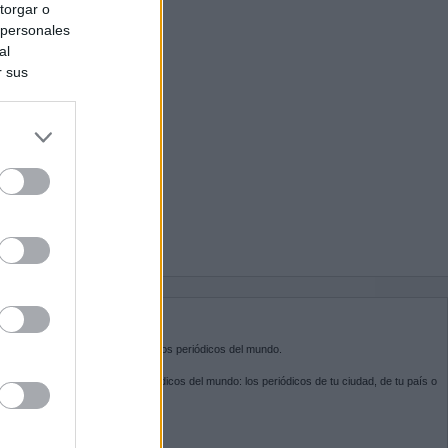
torgar o
 personales
al
r sus
do nuestra
BRE KIOSKO.NET
sko.net
es la puerta de entrada a los periódicos del mundo.
ega por las portadas de los periódicos del mundo: los periódicos de tu ciudad, de tu país o
 otro extremo del mundo.
GUENOS