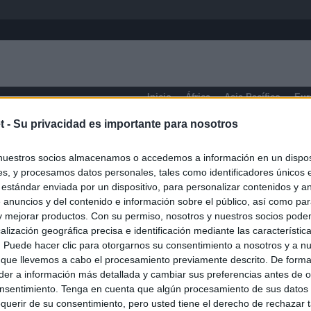
Inicio
África
Asia-Pacífico
Eur
t -
Su privacidad es importante para nosotros
Miranda
nuestros socios almacenamos o accedemos a información en un disposi
s, y procesamos datos personales, tales como identificadores únicos 
 estándar enviada por un dispositivo, para personalizar contenidos y a
 anuncios y del contenido e información sobre el público, así como pa
 y mejorar productos. Con su permiso, nosotros y nuestros socios podem
alización geográfica precisa e identificación mediante las característic
s. Puede hacer clic para otorgarnos su consentimiento a nosotros y a n
 que llevemos a cabo el procesamiento previamente descrito. De forma 
er a información más detallada y cambiar sus preferencias antes de o
nsentimiento. Tenga en cuenta que algún procesamiento de sus datos
querir de su consentimiento, pero usted tiene el derecho de rechazar t