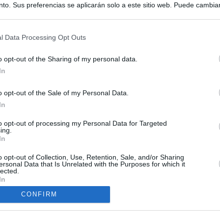
to. Sus preferencias se aplicarán solo a este sitio web. Puede cambia
s en cualquier momento entrando de nuevo en este sitio web o visitan
privacidad.
l Data Processing Opt Outs
o opt-out of the Sharing of my personal data.
In
o opt-out of the Sale of my Personal Data.
ias
In
SO
Kio
to opt-out of processing my Personal Data for Targeted
 entre los viajeros procedentes de Italia por los nuevos
ing.
 lo esperábamos peor"
In
Nav
del
ntroles a los viajeros procedentes de Italia tras el rechazo de
o opt-out of Collection, Use, Retention, Sale, and/or Sharing
SÍ
ersonal Data that Is Unrelated with the Purposes for which it
los
lected.
In
de la embestida de Meloni contra España por la crisis de Ceuta
CONFIRM
tica, en directo | Los primeros viajeros que llegan desde Italia