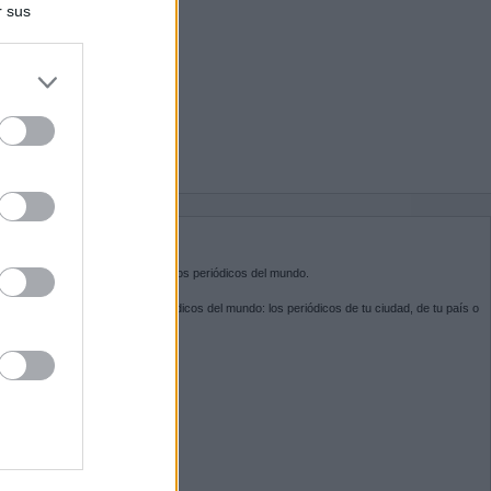
r sus
do nuestra
BRE KIOSKO.NET
sko.net
es la puerta de entrada a los periódicos del mundo.
ega por las portadas de los periódicos del mundo: los periódicos de tu ciudad, de tu país o
 otro extremo del mundo.
GUENOS