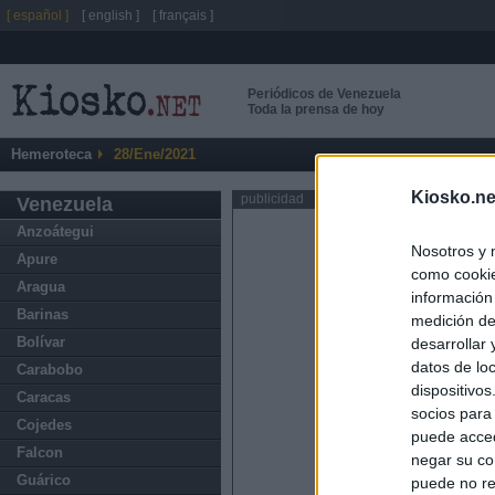
[ español ]
[ english ]
[ français ]
Periódicos de Venezuela
Toda la prensa de hoy
Hemeroteca
28/Ene/2021
Kiosko.ne
publicidad
Venezuela
Anzoátegui
Nosotros y 
Apure
como cookie
Aragua
información
Barinas
medición de
Bolívar
desarrollar
datos de loc
Carabobo
dispositivo
Caracas
socios para
Cojedes
puede acced
Falcon
negar su co
Guárico
puede no re