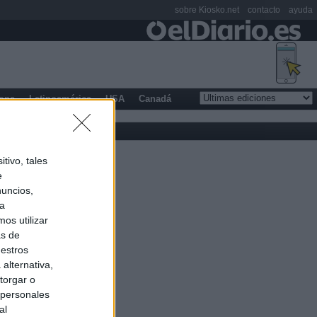
sobre Kiosko.net
contacto
ayuda
opa
Latinoamérica
USA
Canadá
tivo, tales
e
nuncios,
ra
os utilizar
as de
uestros
alternativa,
torgar o
 personales
al