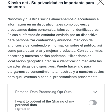
Kiosko.net -
Su privacidad es importante para
nosotros
Nosotros y nuestros socios almacenamos o accedemos a
información en un dispositivo, tales como cookies, y
procesamos datos personales, tales como identificadores
únicos e información estándar enviada por un dispositivo,
para personalizar contenidos y anuncios, medición de
anuncios y del contenido e información sobre el público, así
como para desarrollar y mejorar productos. Con su permiso,
nosotros y nuestros socios podemos utilizar datos de
localización geográfica precisa e identificación mediante las
características de dispositivos. Puede hacer clic para
otorgarnos su consentimiento a nosotros y a nuestros socios
para que llevemos a cabo el procesamiento previamente
descrito. De forma alternativa, puede acceder a información
más detallada y cambiar sus preferencias antes de otorgar o
Personal Data Processing Opt Outs
negar su consentimiento. Tenga en cuenta que algún
procesamiento de sus datos personales puede no requerir
I want to opt-out of the Sharing of my
de su consentimiento, pero usted tiene el derecho de
personal data.
rechazar tal procesamiento. Sus preferencias se aplicarán
Opted In