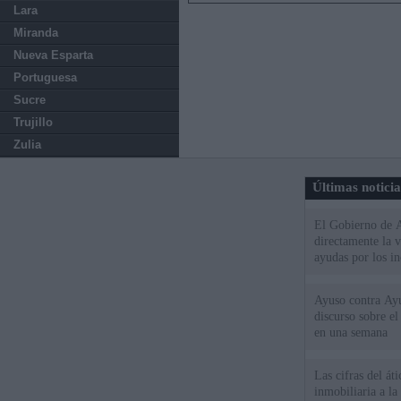
Lara
Miranda
Nueva Esparta
Portuguesa
Sucre
Trujillo
Zulia
Últimas notici
El Gobierno de A
directamente la 
ayudas por los i
Ayuso contra Ay
discurso sobre e
en una semana
Las cifras del át
inmobiliaria a l