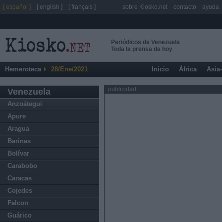
[ español ]
[ english ]
[ français ]
sobre Kiosko.net
contacto
ayuda
Periódicos de Venezuela
Toda la prensa de hoy
Hemeroteca
28/Ene/2021
Inicio
África
Asia
publicidad
Venezuela
Anzoátegui
Apure
Aragua
Barinas
Bolívar
Carabobo
Caracas
Cojedes
Falcon
Guárico