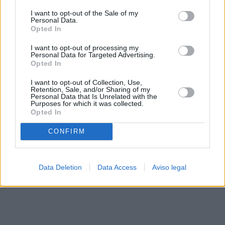
solo a este sitio web. Puede cambiar sus preferencias en
I want to opt-out of the Sale of my
cualquier momento entrando de nuevo en este sitio web o
Personal Data.
visitando nuestra política de privacidad.
Opted In
I want to opt-out of processing my
Personal Data for Targeted Advertising.
Opted In
I want to opt-out of Collection, Use,
Retention, Sale, and/or Sharing of my
Personal Data that Is Unrelated with the
Purposes for which it was collected.
Opted In
CONFIRM
Data Deletion
Data Access
Aviso legal