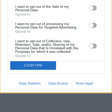
solo a este sitio web. Puede cambiar sus preferencias en
I want to opt-out of the Sale of my
cualquier momento entrando de nuevo en este sitio web o
Personal Data.
visitando nuestra política de privacidad.
Opted In
I want to opt-out of processing my
Personal Data for Targeted Advertising.
Opted In
I want to opt-out of Collection, Use,
Retention, Sale, and/or Sharing of my
Personal Data that Is Unrelated with the
Purposes for which it was collected.
Opted In
CONFIRM
Data Deletion
Data Access
Aviso legal