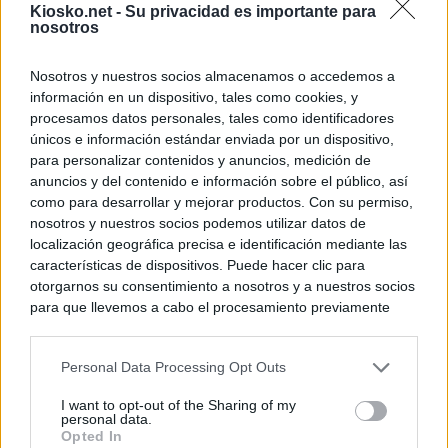
Kiosko.net -
Su privacidad es importante para
nosotros
Nosotros y nuestros socios almacenamos o accedemos a
información en un dispositivo, tales como cookies, y
procesamos datos personales, tales como identificadores
únicos e información estándar enviada por un dispositivo,
para personalizar contenidos y anuncios, medición de
anuncios y del contenido e información sobre el público, así
como para desarrollar y mejorar productos. Con su permiso,
nosotros y nuestros socios podemos utilizar datos de
localización geográfica precisa e identificación mediante las
características de dispositivos. Puede hacer clic para
otorgarnos su consentimiento a nosotros y a nuestros socios
para que llevemos a cabo el procesamiento previamente
descrito. De forma alternativa, puede acceder a información
más detallada y cambiar sus preferencias antes de otorgar o
Personal Data Processing Opt Outs
negar su consentimiento. Tenga en cuenta que algún
procesamiento de sus datos personales puede no requerir
I want to opt-out of the Sharing of my
de su consentimiento, pero usted tiene el derecho de
personal data.
rechazar tal procesamiento. Sus preferencias se aplicarán
Opted In