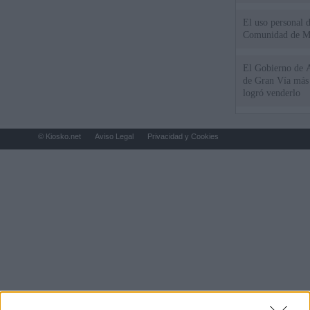
El uso personal d
Comunidad de M
El Gobierno de A
de Gran Vía más
logró venderlo
© Kiosko.net
Aviso Legal
Privacidad y Cookies