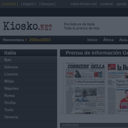
[ español ]
[ english ]
[ français ]
sobre Kiosko.net
contacto
ayuda
Periódicos de Italia
Toda la prensa de hoy
Hemeroteca
25/Ene/2015
Inicio
África
Asia
Italia
Prensa de Información G
Bari
Génova
Livorno
Milán
Nápoles
Roma
Sicilia
Turín
Venecia
publicidad