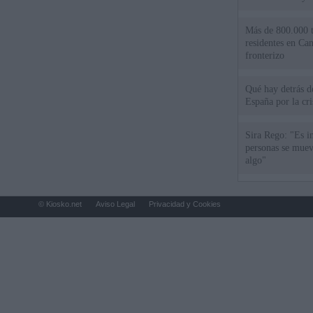
Más de 800.000 t
residentes en Can
fronterizo
Qué hay detrás d
España por la cri
Sira Rego: "Es i
personas se muev
algo"
© Kiosko.net
Aviso Legal
Privacidad y Cookies