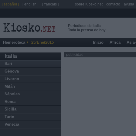
[ español ]
[ english ]
[ français ]
sobre Kiosko.net
contacto
ayuda
Periódicos de Italia
Toda la prensa de hoy
Hemeroteca
25/Ene/2015
Inicio
África
Asia
publicidad
Italia
Bari
Génova
Livorno
Milán
Nápoles
Roma
Sicilia
Turín
Venecia