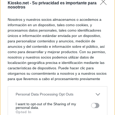
Kiosko.net -
Su privacidad es importante para
nosotros
Nosotros y nuestros socios almacenamos o accedemos a
información en un dispositivo, tales como cookies, y
procesamos datos personales, tales como identificadores
únicos e información estándar enviada por un dispositivo,
para personalizar contenidos y anuncios, medición de
anuncios y del contenido e información sobre el público, así
como para desarrollar y mejorar productos. Con su permiso,
nosotros y nuestros socios podemos utilizar datos de
localización geográfica precisa e identificación mediante las
características de dispositivos. Puede hacer clic para
otorgarnos su consentimiento a nosotros y a nuestros socios
para que llevemos a cabo el procesamiento previamente
descrito. De forma alternativa, puede acceder a información
más detallada y cambiar sus preferencias antes de otorgar o
Personal Data Processing Opt Outs
negar su consentimiento. Tenga en cuenta que algún
procesamiento de sus datos personales puede no requerir
I want to opt-out of the Sharing of my
de su consentimiento, pero usted tiene el derecho de
personal data.
rechazar tal procesamiento. Sus preferencias se aplicarán
Opted In