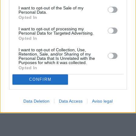
solo a este sitio web. Puede cambiar sus preferencias en
I want to opt-out of the Sale of my
cualquier momento entrando de nuevo en este sitio web o
Personal Data.
visitando nuestra política de privacidad.
Opted In
I want to opt-out of processing my
Personal Data for Targeted Advertising.
Opted In
I want to opt-out of Collection, Use,
Retention, Sale, and/or Sharing of my
Personal Data that Is Unrelated with the
Purposes for which it was collected.
Opted In
CONFIRM
Data Deletion
Data Access
Aviso legal