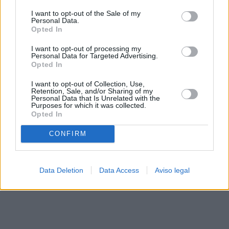
solo a este sitio web. Puede cambiar sus preferencias en
I want to opt-out of the Sale of my
cualquier momento entrando de nuevo en este sitio web o
Personal Data.
visitando nuestra política de privacidad.
Opted In
I want to opt-out of processing my
Personal Data for Targeted Advertising.
Opted In
I want to opt-out of Collection, Use,
Retention, Sale, and/or Sharing of my
Personal Data that Is Unrelated with the
Purposes for which it was collected.
Opted In
CONFIRM
Data Deletion
Data Access
Aviso legal