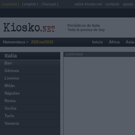
[ español ]
[ english ]
[ français ]
sobre Kiosko.net
contacto
ayuda
Periódicos de Italia
Toda la prensa de hoy
Hemeroteca
25/Ene/2015
Inicio
África
Asia
publicidad
Italia
Bari
Génova
Livorno
Milán
Nápoles
Roma
Sicilia
Turín
Venecia