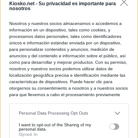
Kiosko.net -
Su privacidad es importante para
nosotros
Nosotros y nuestros socios almacenamos o accedemos a
información en un dispositivo, tales como cookies, y
procesamos datos personales, tales como identificadores
únicos e información estándar enviada por un dispositivo,
para personalizar contenidos y anuncios, medición de
anuncios y del contenido e información sobre el público, así
como para desarrollar y mejorar productos. Con su permiso,
nosotros y nuestros socios podemos utilizar datos de
localización geográfica precisa e identificación mediante las
características de dispositivos. Puede hacer clic para
otorgarnos su consentimiento a nosotros y a nuestros socios
para que llevemos a cabo el procesamiento previamente
descrito. De forma alternativa, puede acceder a información
más detallada y cambiar sus preferencias antes de otorgar o
Personal Data Processing Opt Outs
negar su consentimiento. Tenga en cuenta que algún
procesamiento de sus datos personales puede no requerir
I want to opt-out of the Sharing of my
de su consentimiento, pero usted tiene el derecho de
personal data.
rechazar tal procesamiento. Sus preferencias se aplicarán
Opted In