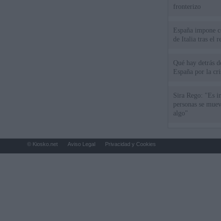
fronterizo
España impone co
de Italia tras el
Qué hay detrás d
España por la cri
Sira Rego: "Es i
personas se muev
algo"
© Kiosko.net
Aviso Legal
Privacidad y Cookies