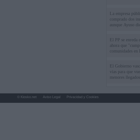
La empresa públic
comprado dos inm
aunque Ayuso dic
el año"
El PP se enreda 
ahora que "cumpl
comunidades en l
oponen
El Gobierno vasc
vías para que vue
menores llegados
© Kiosko.net
Aviso Legal
Privacidad y Cookies