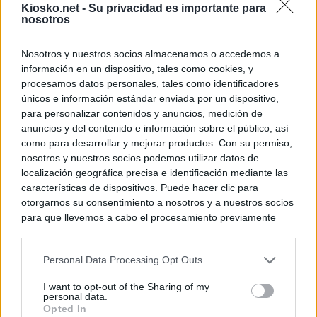
Kiosko.net -
Su privacidad es importante para
nosotros
Nosotros y nuestros socios almacenamos o accedemos a
información en un dispositivo, tales como cookies, y
procesamos datos personales, tales como identificadores
únicos e información estándar enviada por un dispositivo,
para personalizar contenidos y anuncios, medición de
anuncios y del contenido e información sobre el público, así
como para desarrollar y mejorar productos. Con su permiso,
nosotros y nuestros socios podemos utilizar datos de
localización geográfica precisa e identificación mediante las
características de dispositivos. Puede hacer clic para
otorgarnos su consentimiento a nosotros y a nuestros socios
para que llevemos a cabo el procesamiento previamente
descrito. De forma alternativa, puede acceder a información
más detallada y cambiar sus preferencias antes de otorgar o
Personal Data Processing Opt Outs
negar su consentimiento. Tenga en cuenta que algún
procesamiento de sus datos personales puede no requerir
I want to opt-out of the Sharing of my
de su consentimiento, pero usted tiene el derecho de
personal data.
rechazar tal procesamiento. Sus preferencias se aplicarán
Opted In