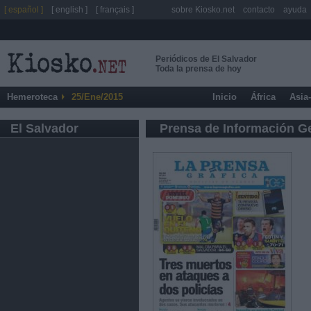
[ español ]
[ english ]
[ français ]
sobre Kiosko.net
contacto
ayuda
Periódicos de El Salvador
Toda la prensa de hoy
Hemeroteca
25/Ene/2015
Inicio
África
Asia
El Salvador
Prensa de Información G