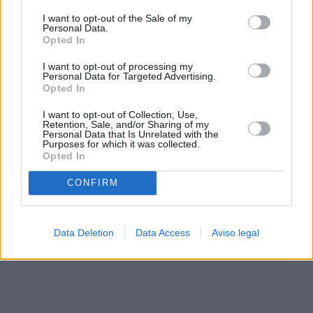
solo a este sitio web. Puede cambiar sus preferencias en
I want to opt-out of the Sale of my
cualquier momento entrando de nuevo en este sitio web o
Personal Data.
visitando nuestra política de privacidad.
Opted In
I want to opt-out of processing my
Personal Data for Targeted Advertising.
Opted In
I want to opt-out of Collection, Use,
Retention, Sale, and/or Sharing of my
Personal Data that Is Unrelated with the
Purposes for which it was collected.
Opted In
CONFIRM
Data Deletion
Data Access
Aviso legal