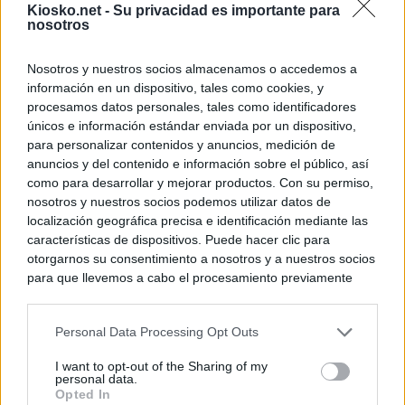
Kiosko.net -
Su privacidad es importante para
nosotros
Nosotros y nuestros socios almacenamos o accedemos a
información en un dispositivo, tales como cookies, y
procesamos datos personales, tales como identificadores
únicos e información estándar enviada por un dispositivo,
para personalizar contenidos y anuncios, medición de
anuncios y del contenido e información sobre el público, así
como para desarrollar y mejorar productos. Con su permiso,
nosotros y nuestros socios podemos utilizar datos de
localización geográfica precisa e identificación mediante las
características de dispositivos. Puede hacer clic para
otorgarnos su consentimiento a nosotros y a nuestros socios
para que llevemos a cabo el procesamiento previamente
descrito. De forma alternativa, puede acceder a información
más detallada y cambiar sus preferencias antes de otorgar o
Personal Data Processing Opt Outs
negar su consentimiento. Tenga en cuenta que algún
procesamiento de sus datos personales puede no requerir
I want to opt-out of the Sharing of my
de su consentimiento, pero usted tiene el derecho de
personal data.
rechazar tal procesamiento. Sus preferencias se aplicarán
Opted In