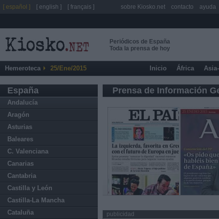
[ español ]
[ english ]
[ français ]
sobre Kiosko.net
contacto
ayuda
Periódicos de España
Toda la prensa de hoy
Hemeroteca
25/Ene/2015
Inicio
África
Asia
España
Prensa de Información G
Andalucía
Aragón
Asturias
Baleares
C. Valenciana
Canarias
Cantabria
Castilla y León
Castilla-La Mancha
Cataluña
publicidad