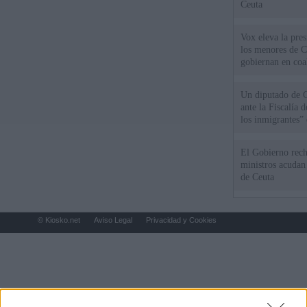
Ceuta
Vox eleva la pres
los menores de C
gobiernan en coa
Un diputado de 
ante la Fiscalía 
los inmigrantes”
El Gobierno rech
ministros acudan 
de Ceuta
© Kiosko.net
Aviso Legal
Privacidad y Cookies