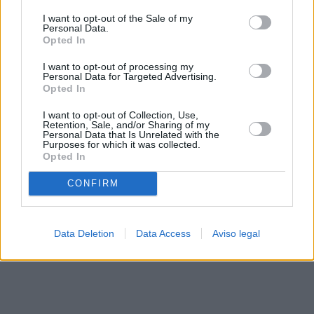
solo a este sitio web. Puede cambiar sus preferencias en
I want to opt-out of the Sale of my
cualquier momento entrando de nuevo en este sitio web o
Personal Data.
visitando nuestra política de privacidad.
Opted In
I want to opt-out of processing my
Personal Data for Targeted Advertising.
Opted In
I want to opt-out of Collection, Use,
Retention, Sale, and/or Sharing of my
Personal Data that Is Unrelated with the
Purposes for which it was collected.
Opted In
CONFIRM
Data Deletion
Data Access
Aviso legal