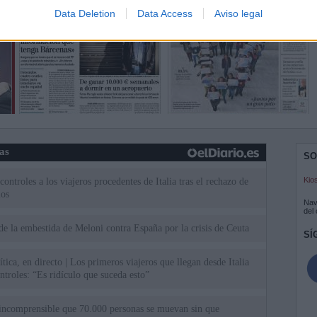
Data Deletion
Data Access
Aviso legal
ias
SO
Kio
ntroles a los viajeros procedentes de Italia tras el rechazo de
los
Nav
del
de la embestida de Meloni contra España por la crisis de Ceuta
SÍ
tica, en directo | Los primeros viajeros que llegan desde Italia
ontroles: “Es ridículo que suceda esto”
incomprensible que 70.000 personas se muevan sin que