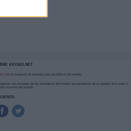
BRE KIOSKO.NET
sko.net
es la puerta de entrada a los periódicos del mundo.
ega por las portadas de los periódicos del mundo: los periódicos de tu ciudad, de tu país o
 otro extremo del mundo.
GUENOS