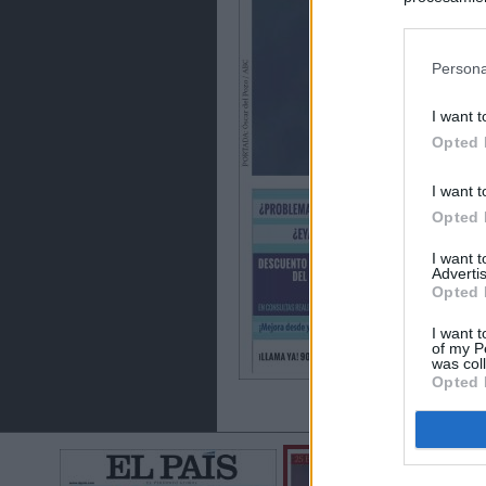
preferencia
política de 
Persona
I want t
Opted 
I want t
Opted 
I want 
Advertis
Opted 
I want t
of my P
was col
Opted 