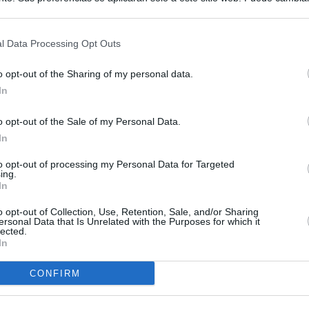
s en cualquier momento entrando de nuevo en este sitio web o visitan
privacidad.
l Data Processing Opt Outs
o opt-out of the Sharing of my personal data.
In
o opt-out of the Sale of my Personal Data.
In
to opt-out of processing my Personal Data for Targeted
ing.
In
o opt-out of Collection, Use, Retention, Sale, and/or Sharing
ersonal Data that Is Unrelated with the Purposes for which it
lected.
In
CONFIRM