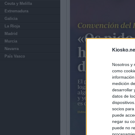
Ceuta y Melilla
Extremadura
Galicia
La Rioja
Madrid
Murcia
Navarra
Kiosko.ne
País Vasco
Nosotros y 
como cookie
información
medición de
desarrollar
datos de loc
dispositivo
socios para
puede acced
negar su co
puede no re
procesamien