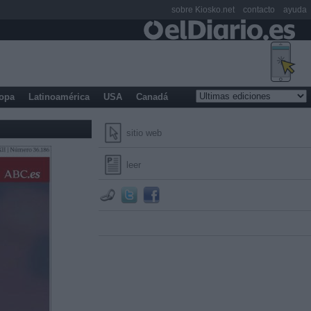
sobre Kiosko.net
contacto
ayuda
opa
Latinoamérica
USA
Canadá
sitio web
leer