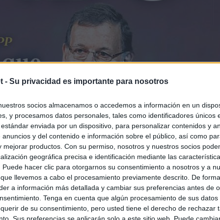
t -
Su privacidad es importante para nosotros
nuestros socios almacenamos o accedemos a información en un disposi
s, y procesamos datos personales, tales como identificadores únicos 
 estándar enviada por un dispositivo, para personalizar contenidos y a
 anuncios y del contenido e información sobre el público, así como pa
 y mejorar productos. Con su permiso, nosotros y nuestros socios podem
alización geográfica precisa e identificación mediante las característic
s. Puede hacer clic para otorgarnos su consentimiento a nosotros y a n
 que llevemos a cabo el procesamiento previamente descrito. De forma 
er a información más detallada y cambiar sus preferencias antes de o
nsentimiento. Tenga en cuenta que algún procesamiento de sus datos
querir de su consentimiento, pero usted tiene el derecho de rechazar t
to. Sus preferencias se aplicarán solo a este sitio web. Puede cambia