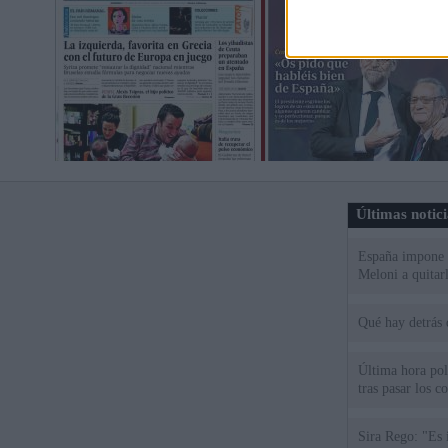
Últimas notic
España impone co
Meloni a quitar
Qué hay detrás 
Última hora polí
tras pasar los c
Sira Rego: "Es 