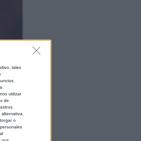
tivo, tales
e
nuncios,
ra
os utilizar
as de
uestros
alternativa,
torgar o
 personales
al
r sus