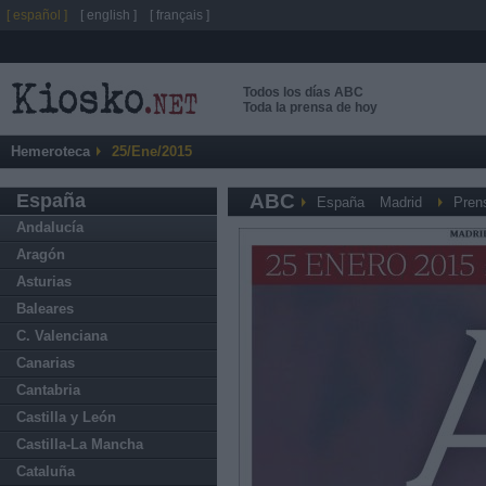
[ español ]
[ english ]
[ français ]
Todos los días ABC
Toda la prensa de hoy
Hemeroteca
25/Ene/2015
España
ABC
España
Madrid
Pren
Andalucía
Aragón
Asturias
Baleares
C. Valenciana
Canarias
Cantabria
Castilla y León
Castilla-La Mancha
Cataluña