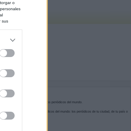
torgar o
 personales
al
r sus
do nuestra
BRE KIOSKO.NET
sko.net
es la puerta de entrada a los periódicos del mundo.
ega por las portadas de los periódicos del mundo: los periódicos de tu ciudad, de tu país o
 otro extremo del mundo.
GUENOS