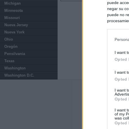
puede acced
Michigan
negar su co
Minnesota
puede no re
Missouri
procesamien
Nueva Jersey
preferencia
Nueva York
política de 
Ohio
Persona
Oregón
I want t
Pensilvania
Opted 
Texas
Washington
I want t
Washington D.C.
Opted 
Últimas notic
I want 
Advertis
Opted 
España reintrodu
a la negativa d
I want t
of my P
was col
Italia rechaza 
Opted 
España hasta el