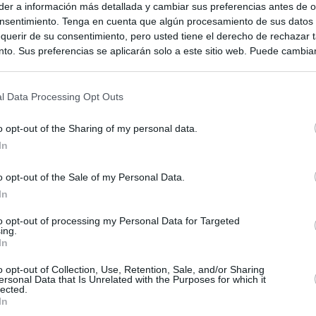
er a información más detallada y cambiar sus preferencias antes de o
nsentimiento. Tenga en cuenta que algún procesamiento de sus datos
querir de su consentimiento, pero usted tiene el derecho de rechazar t
to. Sus preferencias se aplicarán solo a este sitio web. Puede cambia
s en cualquier momento entrando de nuevo en este sitio web o visitan
privacidad.
l Data Processing Opt Outs
o opt-out of the Sharing of my personal data.
In
o opt-out of the Sale of my Personal Data.
In
ias
to opt-out of processing my Personal Data for Targeted
SO
ing.
In
Kio
ce los controles a los viajeros procedentes de Italia en respuesta
e Meloni
o opt-out of Collection, Use, Retention, Sale, and/or Sharing
Nav
del
ersonal Data that Is Unrelated with the Purposes for which it
lected.
el ultimátum del Gobierno y mantiene los controles a viajeros de
In
SÍ
 15 de agosto: "No aceptamos imposiciones"