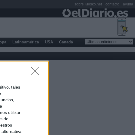
sobre Kiosko.net
contacto
ayuda
opa
Latinoamérica
USA
Canadá
tivo, tales
e
nuncios,
ra
os utilizar
as de
uestros
alternativa,