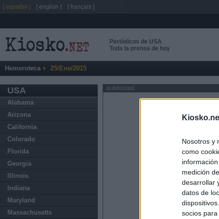
[ español ]
[ english ]
[ français ]
Periódicos de USA
Toda la prensa de hoy
Hemeroteca
25/Ene/2015
publicidad
USA
Alabama
Arizona
Kiosko.ne
California
Colorado
Nosotros y 
como cookie
Florida
información
Georgia
medición de
Illinois
desarrollar
Indiana
datos de loc
Maryland
dispositivo
Massachusetts
socios para