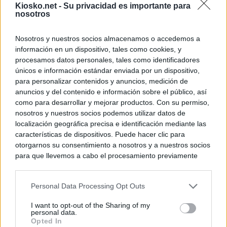
Kiosko.net -
Su privacidad es importante para
nosotros
Nosotros y nuestros socios almacenamos o accedemos a
información en un dispositivo, tales como cookies, y
procesamos datos personales, tales como identificadores
únicos e información estándar enviada por un dispositivo,
para personalizar contenidos y anuncios, medición de
anuncios y del contenido e información sobre el público, así
como para desarrollar y mejorar productos. Con su permiso,
nosotros y nuestros socios podemos utilizar datos de
localización geográfica precisa e identificación mediante las
características de dispositivos. Puede hacer clic para
otorgarnos su consentimiento a nosotros y a nuestros socios
para que llevemos a cabo el procesamiento previamente
descrito. De forma alternativa, puede acceder a información
más detallada y cambiar sus preferencias antes de otorgar o
Personal Data Processing Opt Outs
negar su consentimiento. Tenga en cuenta que algún
procesamiento de sus datos personales puede no requerir
I want to opt-out of the Sharing of my
de su consentimiento, pero usted tiene el derecho de
personal data.
rechazar tal procesamiento. Sus preferencias se aplicarán
Opted In