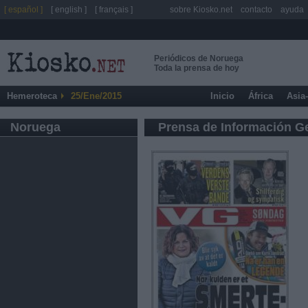
[ español ]
[ english ]
[ français ]
sobre Kiosko.net
contacto
ayuda
Periódicos de Noruega
Toda la prensa de hoy
Hemeroteca
25/Ene/2015
Inicio
África
Asia
Noruega
Prensa de Información G