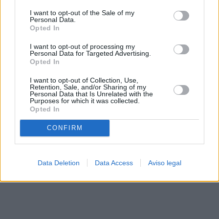
solo a este sitio web. Puede cambiar sus preferencias en
I want to opt-out of the Sale of my
cualquier momento entrando de nuevo en este sitio web o
Personal Data.
visitando nuestra política de privacidad.
Opted In
I want to opt-out of processing my
Personal Data for Targeted Advertising.
Opted In
I want to opt-out of Collection, Use,
Retention, Sale, and/or Sharing of my
Personal Data that Is Unrelated with the
Purposes for which it was collected.
Opted In
CONFIRM
Data Deletion
Data Access
Aviso legal