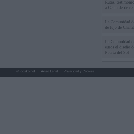
Rutas, testimonio
a Ceuta desde red
La Comunidad de 
de lujo de Chamb
La Comunidad de
euros el diseño d
Puerta del Sol
© Kiosko.net
Aviso Legal
Privacidad y Cookies