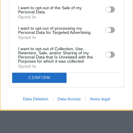
solo a este sitio web. Puede cambiar sus preferencias en
I want to opt-out of the Sale of my
cualquier momento entrando de nuevo en este sitio web o
Personal Data.
visitando nuestra política de privacidad.
Opted In
I want to opt-out of processing my
Personal Data for Targeted Advertising.
Opted In
I want to opt-out of Collection, Use,
Retention, Sale, and/or Sharing of my
Personal Data that Is Unrelated with the
Purposes for which it was collected.
Opted In
CONFIRM
Data Deletion
Data Access
Aviso legal