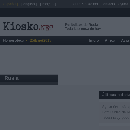
[ español ]
[ english ]
[ français ]
sobre Kiosko.net
contacto
ayuda
Periódicos de Rusia
Toda la prensa de hoy
Hemeroteca
25/Ene/2015
Inicio
África
Asia
Rusia
Últimas notici
Ayuso defiende q
Comunidad de Mad
"Sería muy poco 