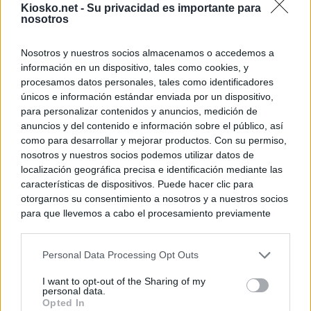
Kiosko.net -
Su privacidad es importante para
nosotros
Nosotros y nuestros socios almacenamos o accedemos a
información en un dispositivo, tales como cookies, y
procesamos datos personales, tales como identificadores
únicos e información estándar enviada por un dispositivo,
para personalizar contenidos y anuncios, medición de
anuncios y del contenido e información sobre el público, así
como para desarrollar y mejorar productos. Con su permiso,
nosotros y nuestros socios podemos utilizar datos de
localización geográfica precisa e identificación mediante las
características de dispositivos. Puede hacer clic para
otorgarnos su consentimiento a nosotros y a nuestros socios
para que llevemos a cabo el procesamiento previamente
descrito. De forma alternativa, puede acceder a información
más detallada y cambiar sus preferencias antes de otorgar o
Personal Data Processing Opt Outs
negar su consentimiento. Tenga en cuenta que algún
procesamiento de sus datos personales puede no requerir
I want to opt-out of the Sharing of my
de su consentimiento, pero usted tiene el derecho de
personal data.
rechazar tal procesamiento. Sus preferencias se aplicarán
Opted In