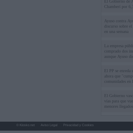
El Gobierno de A
Chamberí por 6,3
Ayuso contra Ay
discurso sobre e
en una semana
La empresa públic
comprado dos inm
aunque Ayuso dic
el año"
El PP se enreda 
ahora que "cumpl
comunidades en l
oponen
El Gobierno vasc
vías para que vue
menores llegados
© Kiosko.net
Aviso Legal
Privacidad y Cookies