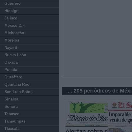
Guerrero
Hidalgo
Jalisco
México D.F.
Michoacán
Morelos
Nayarit
Nuevo León
Oaxaca
Puebla
Querétaro
Quintana Roo
... 205 periódicos de Méx
San Luis Potosí
Sinaloa
Sonora
Tabasco
Tamaulipas
Tlaxcala