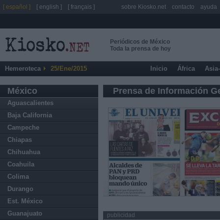
[ español ]
[ english ]
[ français ]
sobre Kiosko.net
contacto
ayuda
Periódicos de México
Toda la prensa de hoy
Hemeroteca
25/Ene/2015
Inicio
África
Asia
México
Prensa de Información G
Aguascalientes
Baja California
Campeche
Chiapas
Chihuahua
Coahuila
Colima
Durango
Est. México
Guanajuato
publicidad