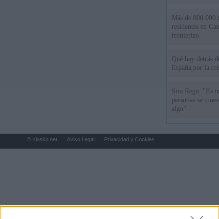
Más de 800.000 t
residentes en Can
fronterizo
Qué hay detrás d
España por la cri
Sira Rego: "Es i
personas se muev
algo"
© Kiosko.net
Aviso Legal
Privacidad y Cookies