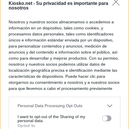
Kiosko.net -
Su privacidad es importante para
nosotros
Nosotros y nuestros socios almacenamos o accedemos a
información en un dispositivo, tales como cookies, y
procesamos datos personales, tales como identificadores
únicos e información estándar enviada por un dispositivo,
para personalizar contenidos y anuncios, medición de
anuncios y del contenido e información sobre el público, así
como para desarrollar y mejorar productos. Con su permiso,
nosotros y nuestros socios podemos utilizar datos de
localización geográfica precisa e identificación mediante las
características de dispositivos. Puede hacer clic para
otorgarnos su consentimiento a nosotros y a nuestros socios
para que llevemos a cabo el procesamiento previamente
descrito. De forma alternativa, puede acceder a información
más detallada y cambiar sus preferencias antes de otorgar o
Personal Data Processing Opt Outs
negar su consentimiento. Tenga en cuenta que algún
procesamiento de sus datos personales puede no requerir
I want to opt-out of the Sharing of my
de su consentimiento, pero usted tiene el derecho de
personal data.
rechazar tal procesamiento. Sus preferencias se aplicarán
Opted In