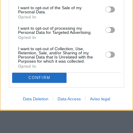
solo a este sitio web. Puede cambiar sus preferencias en
I want to opt-out of the Sale of my
cualquier momento entrando de nuevo en este sitio web o
Personal Data.
visitando nuestra política de privacidad.
Opted In
I want to opt-out of processing my
Personal Data for Targeted Advertising.
Opted In
I want to opt-out of Collection, Use,
Retention, Sale, and/or Sharing of my
Personal Data that Is Unrelated with the
Purposes for which it was collected.
Opted In
CONFIRM
Data Deletion
Data Access
Aviso legal