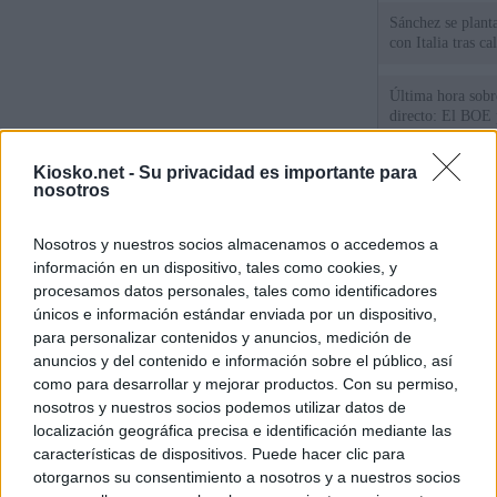
Sánchez se plant
con Italia tras c
Última hora sobre
directo: El BOE p
controles a viaje
tacha de "incomp
Kiosko.net -
Su privacidad es importante para
nosotros
Los viajeros atra
Italia: “Es ridíc
Nosotros y nuestros socios almacenamos o accedemos a
Sánchez responde
información en un dispositivo, tales como cookies, y
procesamos datos personales, tales como identificadores
únicos e información estándar enviada por un dispositivo,
© Kiosko.net
Aviso Legal
Privacidad y Cookies
para personalizar contenidos y anuncios, medición de
anuncios y del contenido e información sobre el público, así
como para desarrollar y mejorar productos. Con su permiso,
nosotros y nuestros socios podemos utilizar datos de
localización geográfica precisa e identificación mediante las
características de dispositivos. Puede hacer clic para
otorgarnos su consentimiento a nosotros y a nuestros socios