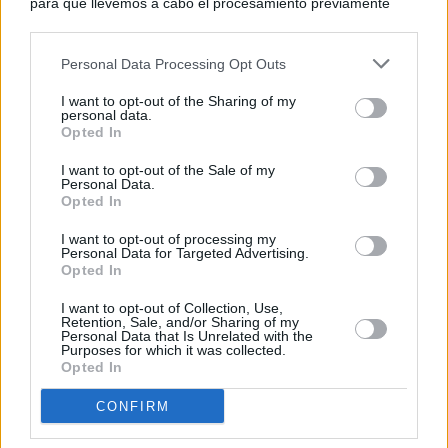
para que llevemos a cabo el procesamiento previamente
descrito. De forma alternativa, puede acceder a información
más detallada y cambiar sus preferencias antes de otorgar o
Personal Data Processing Opt Outs
negar su consentimiento. Tenga en cuenta que algún
procesamiento de sus datos personales puede no requerir
I want to opt-out of the Sharing of my
de su consentimiento, pero usted tiene el derecho de
personal data.
rechazar tal procesamiento. Sus preferencias se aplicarán
Opted In
solo a este sitio web. Puede cambiar sus preferencias en
I want to opt-out of the Sale of my
cualquier momento entrando de nuevo en este sitio web o
Personal Data.
visitando nuestra política de privacidad.
Opted In
I want to opt-out of processing my
Personal Data for Targeted Advertising.
Opted In
I want to opt-out of Collection, Use,
Retention, Sale, and/or Sharing of my
Personal Data that Is Unrelated with the
Purposes for which it was collected.
Opted In
CONFIRM