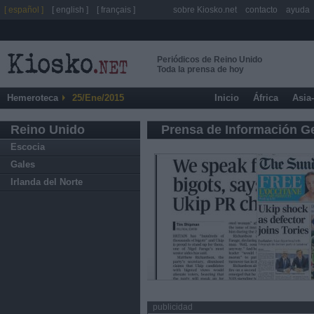
[ español ]
[ english ]
[ français ]
sobre Kiosko.net
contacto
ayuda
Periódicos de Reino Unido
Toda la prensa de hoy
Hemeroteca
25/Ene/2015
Inicio
África
Asia
Reino Unido
Prensa de Información G
Escocia
Gales
Irlanda del Norte
publicidad